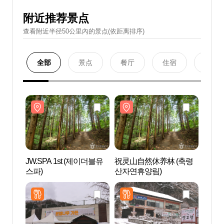
附近推荐景点
查看附近半径50公里內的景点(依距离排序)
全部
景点
餐厅
住宿
购物
JW.SPA 1st (제이더블유
祝灵山自然休养林 (축령
JW.S
스파)
산자연휴양림)
스파)