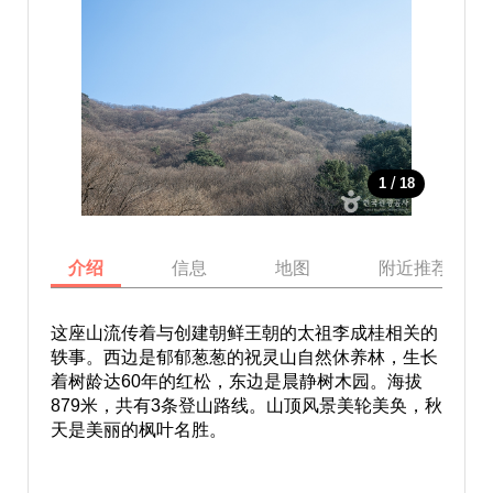
/
1
18
介绍
信息
地图
附近推荐景点
这座山流传着与创建朝鲜王朝的太祖李成桂相关的
轶事。西边是郁郁葱葱的祝灵山自然休养林，生长
着树龄达60年的红松，东边是晨静树木园。海拔
879米，共有3条登山路线。山顶风景美轮美奂，秋
天是美丽的枫叶名胜。