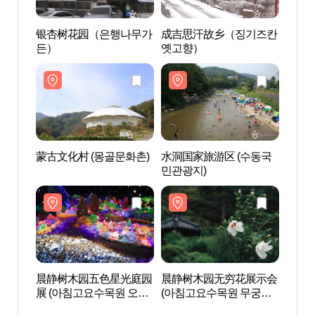
银杏树花园（은행나무가
成吉思汗故乡（징기즈칸
蒙古文
든）
옛고향）
蒙古文化村 (몽골문화촌)
水洞国家旅游区 (수동국
晨静
민관광지)
목원)
晨静树木园五色星光庭园
晨静树木园无穷花展示会
清平自
展 (아침고요수목원 오색
(아침고요수목원 무궁화
연휴양
별빛정원전)
전시회)