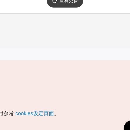
查看更多
实用信息
服务
韩国旅游发展局手机应用程序
服务条款
1330韩国旅游咨询翻译热线
个人信息保
韩国旅游指南与地图
Cookie 设
数字图书 / 电子书
Cookie的
随时参考
cookies设定页面
。
Odii
定位服务使
个人位置信