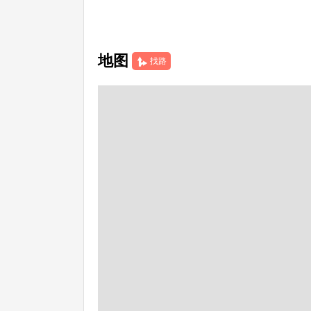
地图
找路