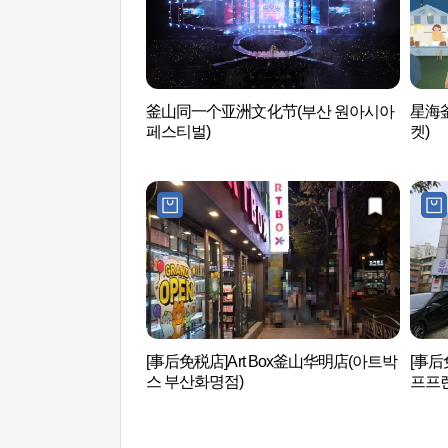
釜山同一个亚洲文化节(부산 원아시아
星海
페스티벌)
켓)
[事后免税店]Art Box釜山华明店(아트박
[事后
스 부산화명점)
프프