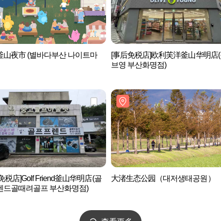
釜山夜市 (별바다부산 나이트마
[事后免税店]欧利芙洋釜山华明店
브영 부산화명점)
免税店]Golf Friend釜山华明店(골
大渚生态公园（대저생태공원）
렌드골때려골프 부산화명점)