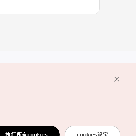
其他相关网站
关于韩国旅游发展局
K-Mice
护政策
置
说明
用条款
执行所有cookies
cookies设定
息处理方针