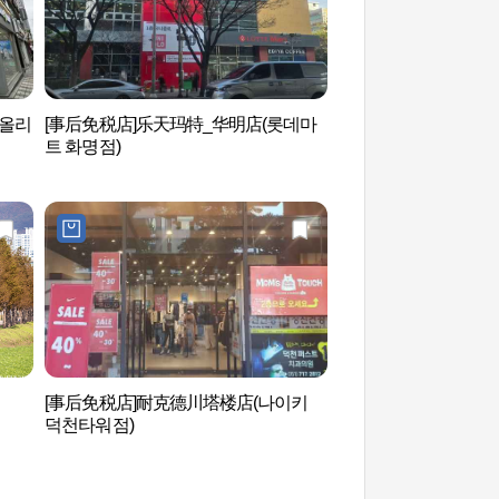
(올리
[事后免税店]乐天玛特_华明店(롯데마
大渚生态公园（대저
트 화명점)
[事后免税店]耐克德川塔楼店(나이키
三乐生态公园（삼락
덕천타워점)