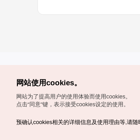
网站使用cookies。
Copyrights (c) 韩国旅游发展局版权所有
网站为了提高用户的使用体验而使用cookies。
如有相关疑问或建议，欢迎来信。
VISITKOREA官方邮箱
chnsim@knto.or.kr
点击“同意"键，表示接受cookies设定的使用。
预确认cookies相关的详细信息及使用理由等,请