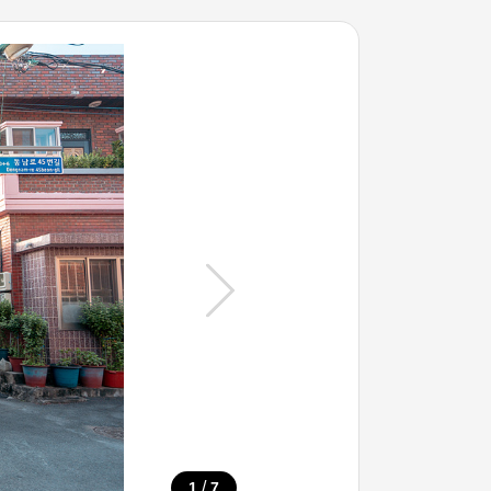
/
1
7