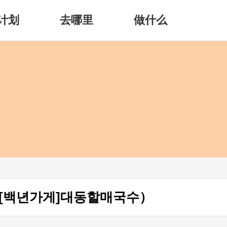
计划
去哪里
做什么
[백년가게]대동할매국수）