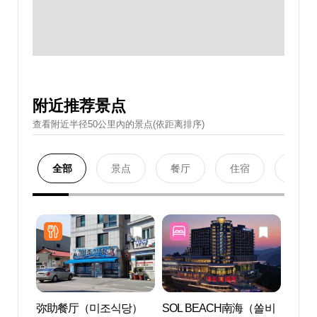
附近推荐景点
查看附近半径50公里內的景点(依距离排序)
全部
景点
餐厅
住宿
购物
弥助餐厅（미조식당）
SOL BEACH南海（쏠비
雪里