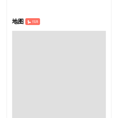
地图
找路