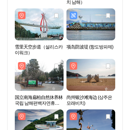
치 남해）
이워
雪里天空步道（설리스카
项岛防波堤 (항도방파제)
尚州银
이워크）
모래비
国立南海扁柏自然休养林
尚州银沙滩海边 (상주은
风痕
국립 남해편백자연휴양
모래비치)
술관
림