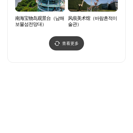
南海宝物岛观景台（남해
风痕美术馆（바람흔적미
锦山
보물섬전망대）
술관）
산 보
查看更多