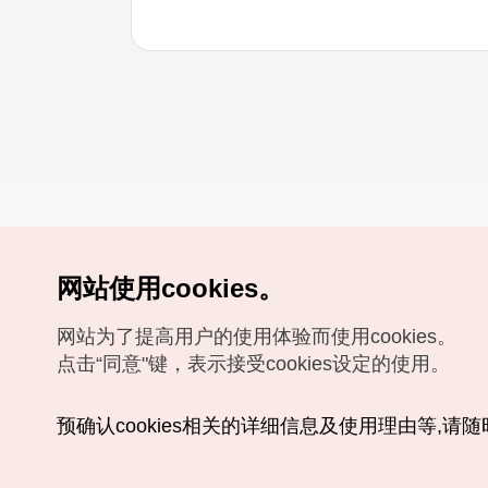
网站使用cookies。
Copyrights (c) 韩国旅游发展局版权所有
网站为了提高用户的使用体验而使用cookies。
如有相关疑问或建议，欢迎来信。
VISITKOREA官方邮箱
chnsim@knto.or.kr
点击“同意"键，表示接受cookies设定的使用。
预确认cookies相关的详细信息及使用理由等,请