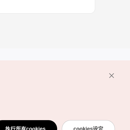
其他相关网站
关于韩国旅游发展局
K-Mice
护政策
置
说明
用条款
执行所有cookies
cookies设定
息处理方针