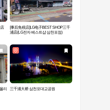
浦店
[事后免税店]LG电子BEST SHOP三千
三千浦大桥 삼천포
浦店(LG전자 베스트샵 삼천포점)
(올리
三千浦大桥 삼천포대교공원
固城恐龙博物馆（고