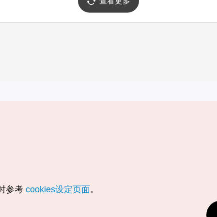
查看更多
实用信息
服务
韩国旅游发展局手机应用程序
服务条款
1330韩国旅游咨询翻译热线
个人信息保
韩国旅游指南与地图
Cookie 设
数字图书 / 电子书
Cookie的
随时参考
cookies设定页面
。
Odii
定位服务使
个人位置信