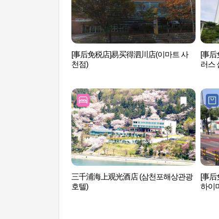
[事后免税店]易买得泗川店(이마트 사
[事后
천점)
러스 
三千浦海上观光酒店 (삼천포해상관광
[事后
호텔)
하이마