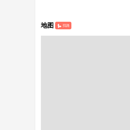
地图
找路