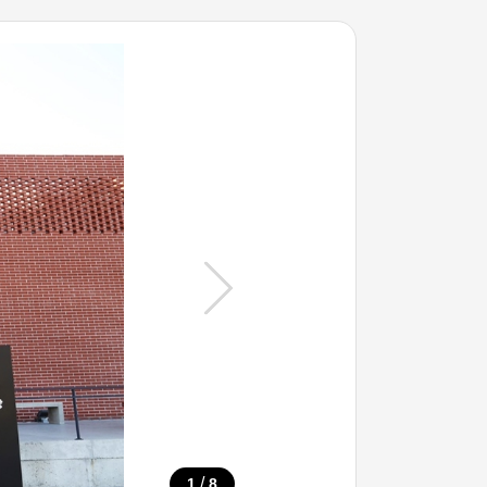
/
1
8