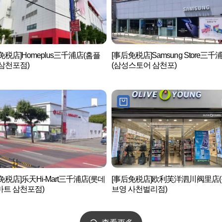
免税店]Homeplus三千浦店(홈플
[事后免税店]Samsung Store三千
삼천포점)
(삼성스토어 삼천포)
免税店]乐天Hi-Mart三千浦店(롯데
[事后免税店]欧利芙洋泗川阀里店
트 삼천포점)
브영 사천벌리점)