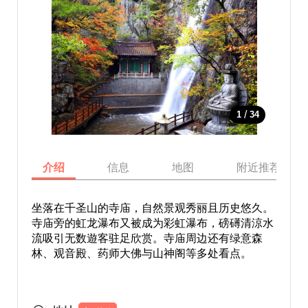
/
1
34
介绍
信息
地图
附近推荐景点
坐落在千圣山的寺庙，自然景观秀丽且历史悠久。
寺庙旁的虹龙瀑布又被成为彩虹瀑布，磅礡清涼水
流吸引无数遊客驻足欣赏。寺庙周边还有绿意森
林、观音殿、药师大佛与山神阁等多处看点。