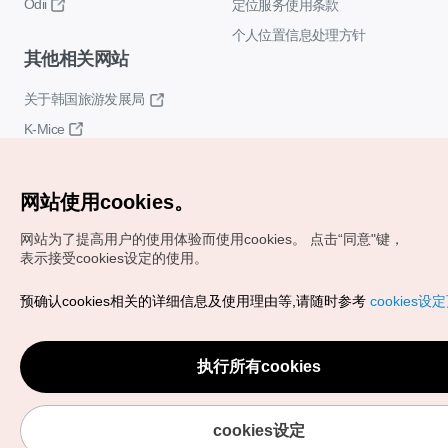
Odii
定位服务使用条款
个人位置信息处理方针
其他相关网站
关于韩国旅游发展局
K-Mice
网站使用cookies。
网站为了提高用户的使用体验而使用cookies。
点击“同意"键，
表示接受cookies设定的使用。
Copyrights (c) 韩国旅游发展局版权所有
预确认cookies相关的详细信息及使用理由等,请随时参考
cookies设
如有相关疑问或建议，欢迎来信。
VISITKOREA官方邮箱
chnsim@knto.or.kr
执行所有cookies
cookies设定