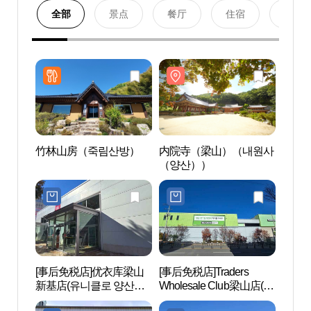
全部
景点
餐厅
住宿
购物
竹林山房（죽림산방）
内院寺（梁山）（내원사
内院
（양산））
（양
[事后免税店]优衣库梁山
[事后免税店]Traders
通度
新基店(유니클로 양산신
Wholesale Club梁山店(트
织世界
기점)
레이더스 홀세일 클럽 양
[유네