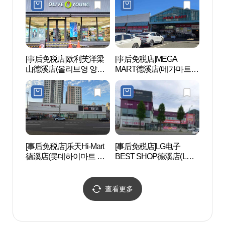
산점)
[事后免税店]欧利芙洋梁
[事后免税店]MEGA
通度乐
山德溪店(올리브영 양산
MART德溪店(메가마트
덕계점)
덕계점)
[事后免税店]乐天Hi-Mart
[事后免税店]LG电子
梵鱼寺
德溪店(롯데하이마트 덕
BEST SHOP德溪店(LG전
산))
계점)
자 베스트샵 덕계점)
查看更多