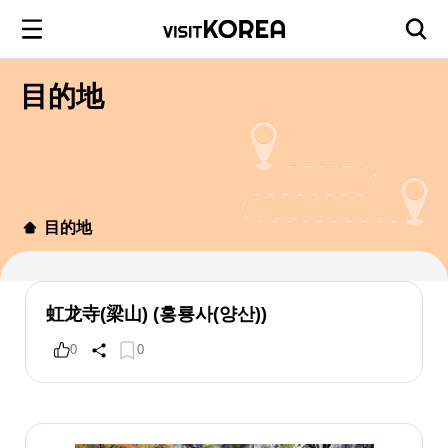
目的地
目的地
虹龙寺(梁山) (홍룡사(양산))
0
0