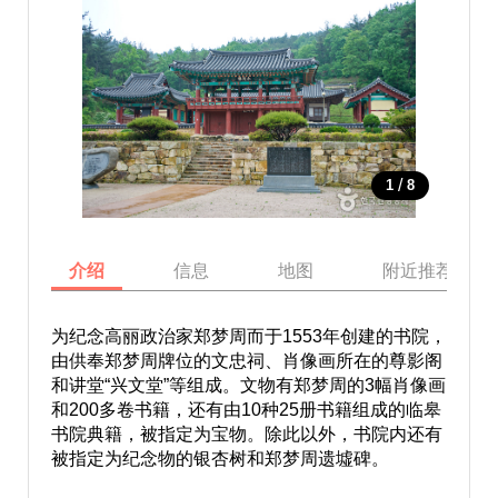
/
1
8
介绍
信息
地图
附近推荐景点
为纪念高丽政治家郑梦周而于1553年创建的书院，
由供奉郑梦周牌位的文忠祠、肖像画所在的尊影阁
和讲堂“兴文堂”等组成。文物有郑梦周的3幅肖像画
和200多卷书籍，还有由10种25册书籍组成的临皋
书院典籍，被指定为宝物。除此以外，书院内还有
被指定为纪念物的银杏树和郑梦周遗墟碑。