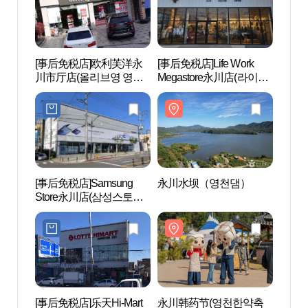
[事后免税店]欧利芙洋永
[事后免税店]Life Work
永川
川市厅店(올리브영 영천
Megastore永川店(라이프
시청점)
워크 메가스토어 영천점)
[事后免税店]Samsung
永川水坝（영천댐）
永川妙
Store永川店(삼성스토어
영천)
[事后免税店]乐天Hi-Mart
永川韩药节(영천한약축
万佛