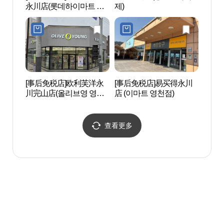
永川店(롯데하이마트 영
제)
(영천
천점)
[事后免税店]欧利芙洋永
[事后免税店]易买得永川
永川
川完山店(올리브영 영천
店 (이마트 영천점)
（영천
완산점)
관）
查看更多