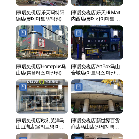
[事后免税店]乐天玛特阳
[事后免税店]乐天Hi-Mart
想象街
德店(롯데마트 양덕점)
内西店(롯데하이마트 내
(불종
서점)
[事后免税店]Homeplus马
[事后免税店]Art Box马山
昌原树
山店(홈플러스 마산점)
合城店(아트박스 마산합
성점)
[事后免税店]欧利芙洋马
[事后免税店]新世界百货
达川
山山湖店(올리브영 마산
商店马山店(신세계백화
계곡
산호점)
점 마산점)