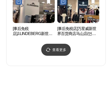
[事后免税
[事后免税店]万星威新世
昌原之
店]J.LINDEBERG新世界
界百货商店马山店(먼싱
百货商店马山店(제이린
웨어 신세계백화점 마산
드버그 신세계백화점 마
점)
산점)
查看更多