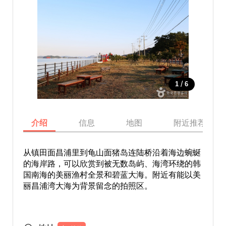
/
1
6
介绍
信息
地图
附近推荐景点
从镇田面昌浦里到龟山面猪岛连陆桥沿着海边蜿蜒
的海岸路，可以欣赏到被无数岛屿、海湾环绕的韩
国南海的美丽渔村全景和碧蓝大海。附近有能以美
丽昌浦湾大海为背景留念的拍照区。