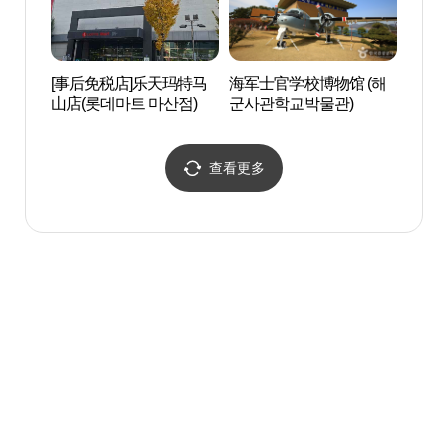
[事后免税店]乐天玛特马
海军士官学校博物馆 (해
昌原
山店(롯데마트 마산점)
군사관학교박물관)
원시
查看更多