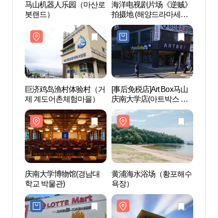
马山机器人乐园（마산로
海洋电视剧片场《逆贼》
马山
봇랜드）
拍摄地 (해양드라마세트
봇랜
장 ('역적'촬영지 해양드라
마세트장))
巨济鸡岛渔村体验村（거
[事后免税店]Art Box马山
巨济
제 계도어촌체험마을）
庆南大学店(아트박스 마
제 
산경남대점)
庆南大学博物馆(경남대
黄浦海水浴场（황포해수
黄浦
학교 박물관)
욕장）
욕장