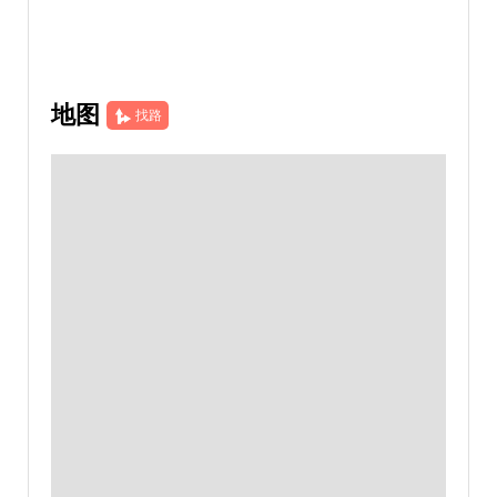
地图
找路