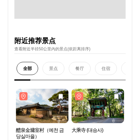
附近推荐景点
查看附近半径50公里內的景点(依距离排序)
全部
景点
餐厅
住宿
购物
醴泉金墉室村（예천 금
大乘寺 (대승사)
醴泉
당실마을）
당실