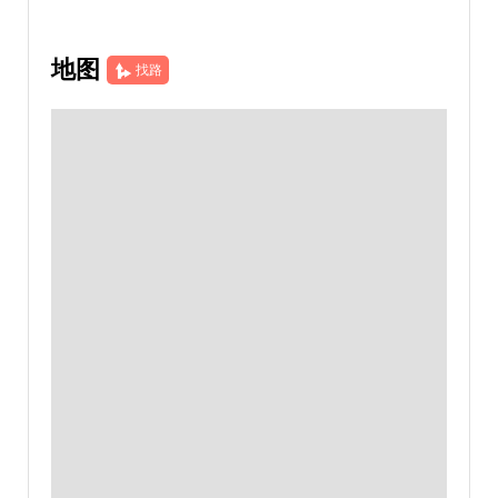
地图
找路