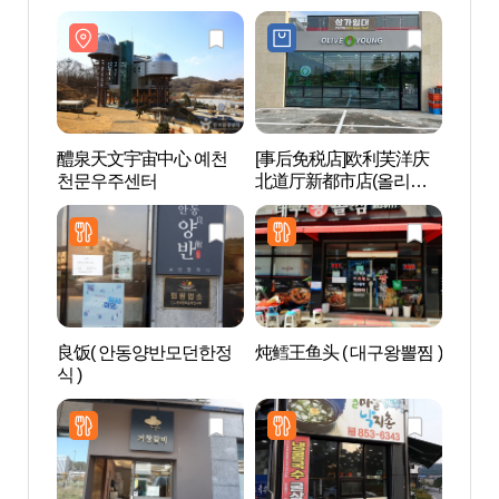
醴泉天文宇宙中心 예천
[事后免税店]欧利芙洋庆
醴泉
천문우주센터
北道厅新都市店(올리브
천문
영 경북도청신도시점)
良饭( 안동양반모던한정
炖鳕王鱼头 ( 대구왕뽈찜 )
闻庆
식 )
단산 