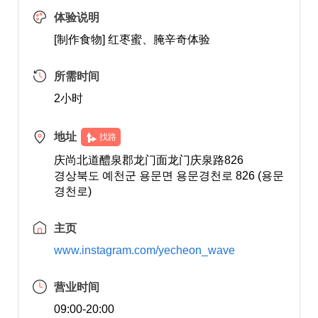
体验说明
[制作食物] 红枣蜜、腌辛奇体验
所需时间
2小时
地址
找路
庆尚北道醴泉郡龙门面龙门庆泉路826
경상북도 예천군 용문면 용문경천로 826 (용문
경천로)
主页
www.instagram.com/yecheon_wave
营业时间
09:00-20:00