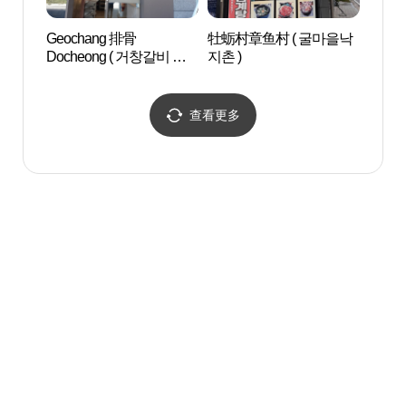
Geochang 排骨
牡蛎村章鱼村 ( 굴마을낙
安东韩
Docheong ( 거창갈비 도
지촌 )
체험)
청 )
查看更多