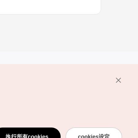
其他相关网站
关于韩国旅游发展局
K-Mice
护政策
置
说明
用条款
执行所有cookies
cookies设定
息处理方针