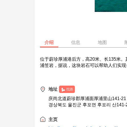
介绍
信息
地图
位于蔚珍厚浦港后方，高20米、长135米
浦笠岩，据说，这块岩石可以帮助人们实现
地址
找路
庆尚北道蔚珍郡厚浦面厚浦里山141-21
경상북도 울진군 후포면 후포리 산141-
主页