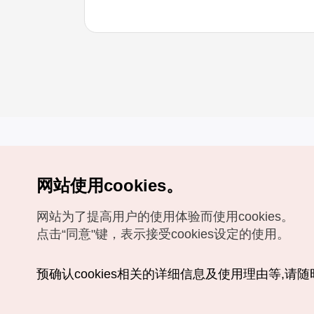
网站使用cookies。
Copyrights (c) 韩国旅游发展局版权所有
网站为了提高用户的使用体验而使用cookies。
如有相关疑问或建议，欢迎来信。
VISITKOREA官方邮箱
chnsim@knto.or.kr
点击“同意"键，表示接受cookies设定的使用。
预确认cookies相关的详细信息及使用理由等,请