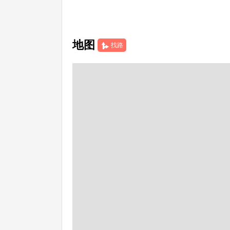
地图
找路