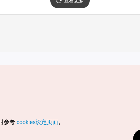
查看更多
实用信息
服务
韩国旅游发展局手机应用程序
服务条款
1330韩国旅游咨询翻译热线
个人信息保
韩国旅游指南与地图
Cookie 设
数字图书 / 电子书
Cookie的
随时参考
cookies设定页面
。
Odii
定位服务使
个人位置信