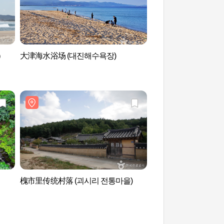
）
大津海水浴场 (대진해수욕장)
蔚珍厚浦港 (울진 후
槐市里传统村落 (괴시리 전통마을)
白岩温泉观光特区 (
구)