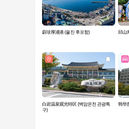
蔚珍厚浦港 (울진 후포항)
邱山海
白岩温泉观光特区 (백암온천 관광특
韩华度
구)