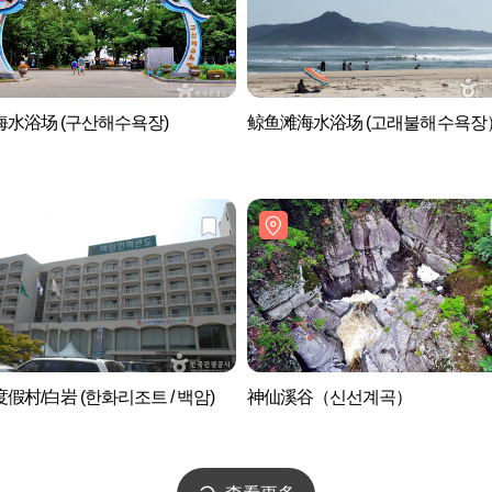
水浴场 (구산해수욕장)
鲸鱼滩海水浴场 (고래불해수욕장
假村/白岩 (한화리조트 / 백암)
神仙溪谷（신선계곡）