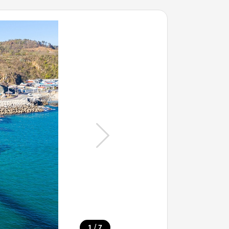
/
1
7