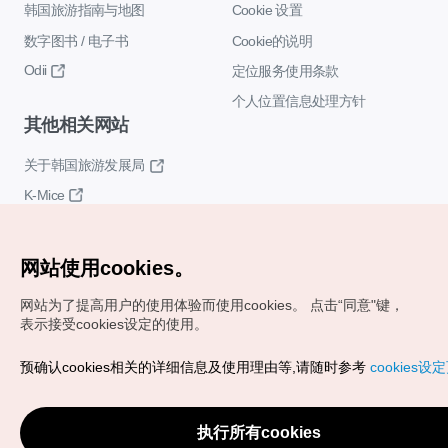
韩国旅游指南与地图
Cookie 设置
数字图书 / 电子书
Cookie的说明
Odii
定位服务使用条款
个人位置信息处理方针
其他相关网站
关于韩国旅游发展局
K-Mice
网站使用cookies。
网站为了提高用户的使用体验而使用cookies。
点击“同意"键，
表示接受cookies设定的使用。
Copyrights (c) 韩国旅游发展局版权所有
预确认cookies相关的详细信息及使用理由等,请随时参考
cookies设
如有相关疑问或建议，欢迎来信。
VISITKOREA官方邮箱
chnsim@knto.or.kr
执行所有cookies