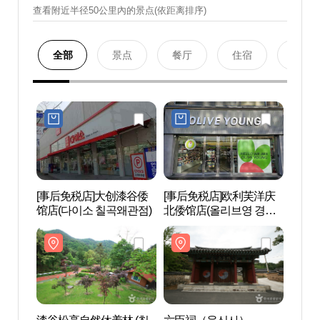
查看附近半径50公里內的景点(依距离排序)
全部
景点
餐厅
住宿
购物
[事后免税店]大创漆谷倭
[事后免税店]欧利芙洋庆
漆谷松
馆店(다이소 칠곡왜관점)
北倭馆店(올리브영 경북
곡 송
왜관점)