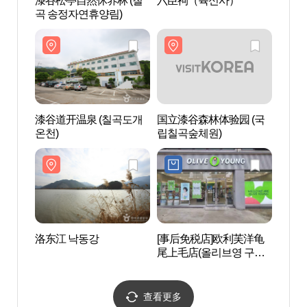
漆谷松亭自然休养林 (칠
六臣祠（육신사）
漆谷道
곡 송정자연휴양림)
온천)
漆谷道开温泉 (칠곡도개
国立漆谷森林体验园 (국
洛东江
온천)
립칠곡숲체원)
洛东江 낙동강
[事后免税店]欧利芙洋龟
架山S
尾上毛店(올리브영 구미
상모점)
查看更多