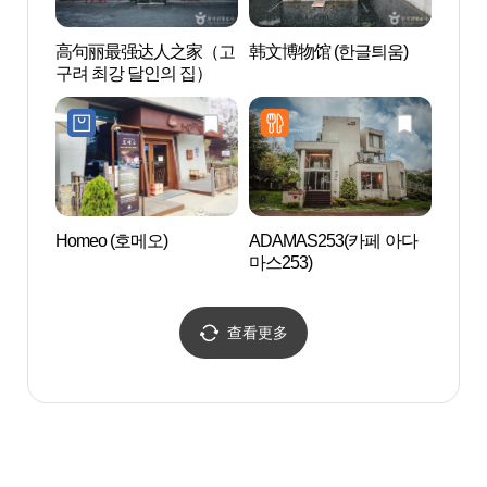
高句丽最强达人之家（고
韩文博物馆 (한글틔움)
Hey
구려 최강 달인의 집）
마을)
Homeo (호메오)
ADAMAS253(카페 아다
京畿
마스253)
(경기
스)
查看更多