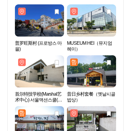
普罗旺斯村 (프로방스 마
MUSEUM HEI（뮤지엄
普罗旺
을)
헤이）
을)
首尔特技学校(Marshal艺
昔日乡村套餐（옛날시골
首尔特
术中心) 서울액션스쿨(마
밥상）
术中心
샬아트센터)
샬아트