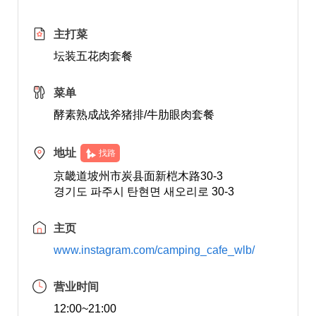
主打菜
坛装五花肉套餐
菜单
酵素熟成战斧猪排/牛肋眼肉套餐
地址
找路
京畿道坡州市炭县面新桤木路30-3
경기도 파주시 탄현면 새오리로 30-3
主页
www.instagram.com/camping_cafe_wlb/
营业时间
12:00~21:00