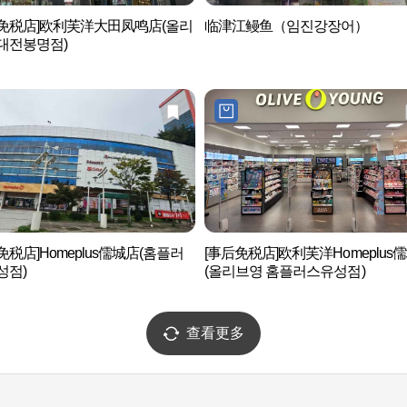
后免税店]欧利芙洋大田凤鸣店(올리
临津江鳗鱼（임진강장어）
대전봉명점)
免税店]Homeplus儒城店(홈플러
[事后免税店]欧利芙洋Homeplus
성점)
(올리브영 홈플러스유성점)
查看更多