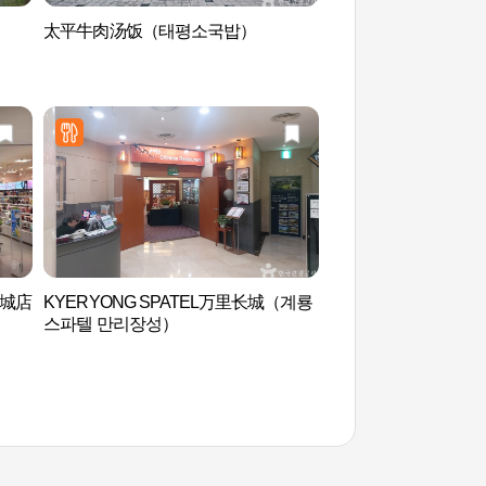
太平牛肉汤饭（태평소국밥）
儒城温泉地区（유성
儒城店
KYERYONG SPATEL万里长城（계룡
地质博物馆 (지질박
스파텔 만리장성）