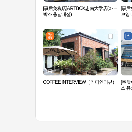
[事后免税店]ARTBOX忠南大学店(아트
[事
박스 충남대점)
브영 
COFFEE INTERVIEW（커피인터뷰）
[事后
스 유