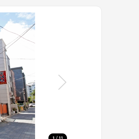
/
1
11