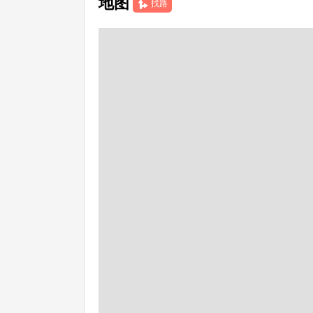
地图
找路