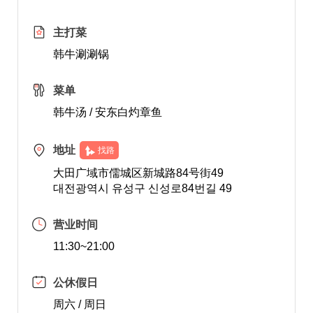
主打菜
韩牛涮涮锅
菜单
韩牛汤 / 安东白灼章鱼
地址
找路
大田广域市儒城区新城路84号街49
대전광역시 유성구 신성로84번길 49
营业时间
11:30~21:00
公休假日
周六 / 周日