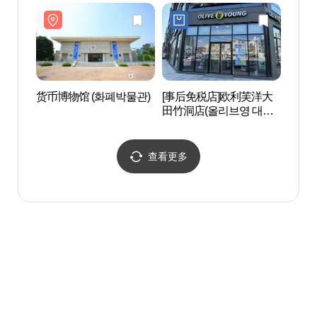
货币博物馆 (화폐박물관)
[事后免税店]欧利芙洋大
大田
田竹洞店(올리브영 대전
Art&
죽동점)
계Art
查看更多