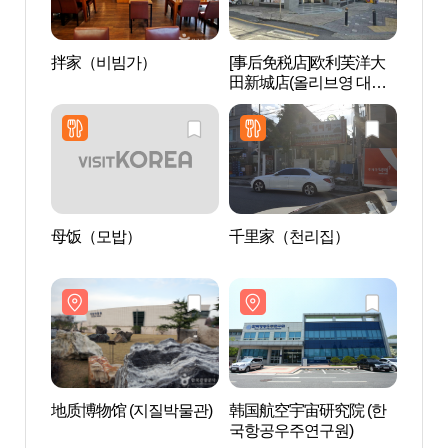
拌家（비빔가）
[事后免税店]欧利芙洋大
地质博
田新城店(올리브영 대전
신성점)
母饭（모밥）
千里家（천리집）
货币博
地质博物馆 (지질박물관)
韩国航空宇宙研究院 (한
儒林
국항공우주연구원)