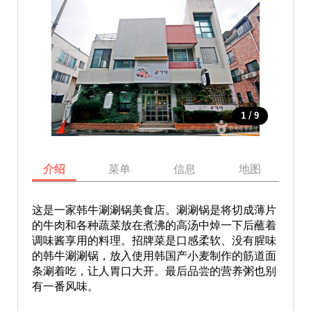
/
1
9
介绍
菜单
信息
地图
这是一家韩牛涮涮锅美食店。涮涮锅是将切成薄片
的牛肉和各种蔬菜放在煮沸的高汤中焯一下后蘸着
调味酱享用的料理。招牌菜是口感柔软、没有腥味
的韩牛涮涮锅，放入使用韩国产小麦制作的筋道面
条涮着吃，让人胃口大开。最后品尝的营养粥也别
有一番风味。