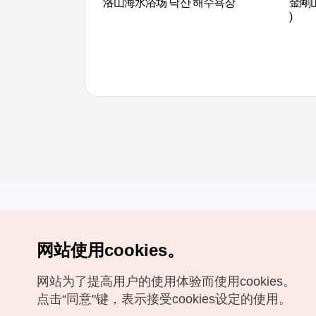
洛山海水浴场 낙산 해수욕장
金剛
)
网站使用cookies。
Copyrights (c) 韩国旅游发展局版权所有
网站为了提高用户的使用体验而使用cookies。
如有相关疑问或建议，欢迎来信。
VISITKOREA官方邮箱
chnsim@knto.or.kr
点击“同意"键，表示接受cookies设定的使用。