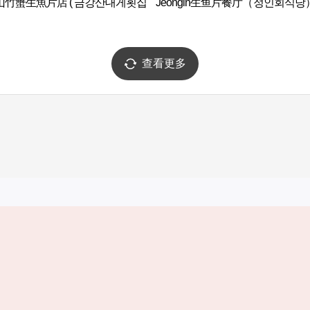
山竹蟹生魚片店 ( 금강산대게횟집
Jeongin生鱼片餐厅（정인회식당
查看更多
实用信息
服务
韩国旅游发展局手机应用程序
服务条款
1330韩国旅游咨询翻译热线
个人信息保
韩国旅游指南与地图
Cookie 设