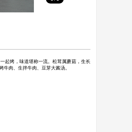
肉一起烤，味道堪称一流。松茸属蘑菇，生长
烤牛肉、生拌牛肉、豆芽大酱汤。