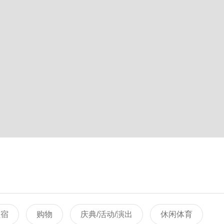
住宿
购物
庆典/活动/演出
休闲体育