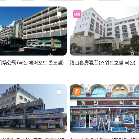
场公寓 (낙산 에어포트 콘도텔)
洛山套房酒店 (스위트호텔 낙산)