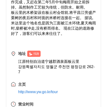
作完成，又赶在第二年5月中旬梅雨开始之前拆
掉。虽然制作工艺较为传统，但防水。耐用。
板云里的木桥架设在板云村会馆前,将平昌江旁盛产
栗树的夜后村和对面的米桥村连接在一起。 据说,
米达里这个地名也是因为三面被江水环绕,夏天梅雨
时,柴桥被冲走,没有桥而得名。 现在江边的道路修
好了，游客们可以来来往往了。
地址
找路
江原特别自治道宁越郡酒泉面板云里
강원특별자치도 영월군 주천면 평창강로 262-
7
主页
http://www.yw.go.kr/tour
营业时间