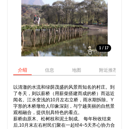
/
1
17
介绍
信息
地图
附近推荐景点
以清澈的水流和绿荫茂盛的风景而知名的村庄。到
了冬天，则以薪桥（用薪柴搭建而成的桥）而远近
闻名。江水变浅的10月左右立桥，雨水期拆除。Y
字形的木桥墩给人印象深刻，与宁越美丽的自然景
观相融合，提供别具特色的看点。
薪桥由原木、松树枝和泥土制成。 每年秋收结束
后,10月末左右村民们聚在一起经4~5天齐心协力合