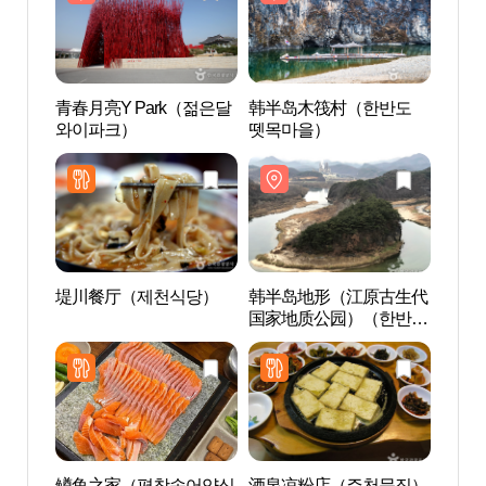
青春月亮Y Park（젊은달
韩半岛木筏村（한반도
韩半
와이파크）
뗏목마을）
国家
지형(
질공원
堤川餐厅（제천식당）
韩半岛地形（江原古生代
宁越庄
国家地质公园）（한반도
教科文
지형(강원고생대 국가지
월 장
질공원)）
세계유
鳟鱼之家（평창송어양식
酒泉凉粉店（주천묵집）
宁越清