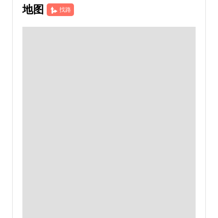
地图
找路