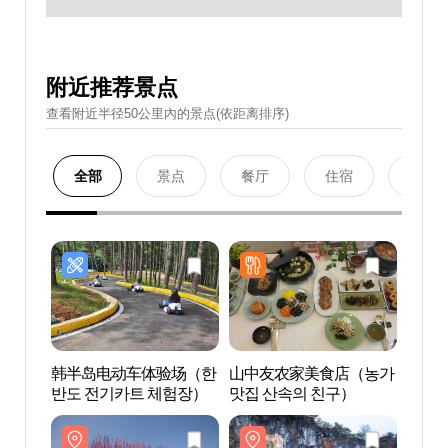
附近推荐景点
查看附近半径50公里內的景点(依距离排序)
全部
景点
餐厅
住宿
购物
韩半岛电动车体验场（한
山中友农家美食店（농가
青春月
반도 전기카트 체험장）
맛집 산속의 친구）
와이