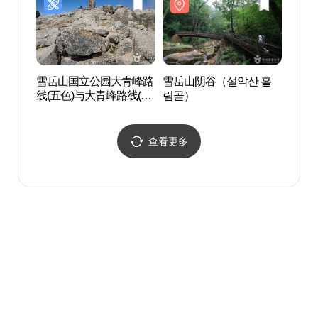
雪岳山国立公园大青峰路
雪岳山阴谷（설악산 흘
寒溪岭
线(五色)与大青峰路线(韩
림골）
溪岭) 설악산국립공원 대
청봉코스(오색)&대청봉
코스(한계령)
查看更多