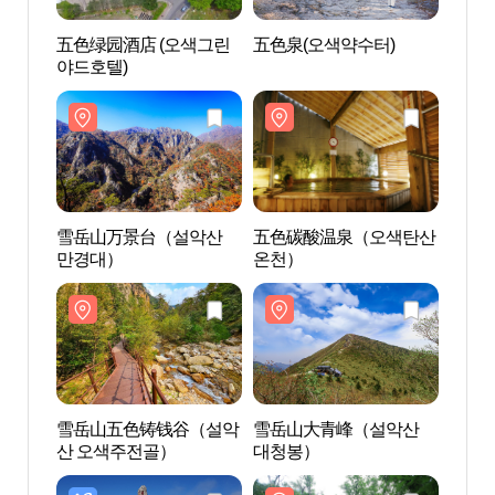
五色绿园酒店 (오색그린
五色泉(오색약수터)
五色泉
야드호텔)
雪岳山万景台（설악산
五色碳酸温泉（오색탄산
五色
만경대）
온천）
온천
雪岳山五色铸钱谷（설악
雪岳山大青峰（설악산
雪岳
산 오색주전골）
대청봉）
대청