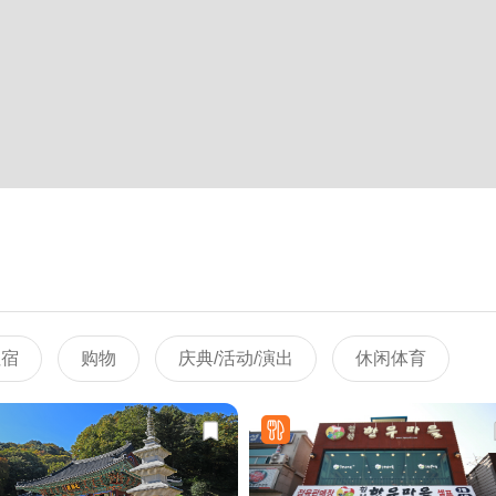
住宿
购物
庆典/活动/演出
休闲体育