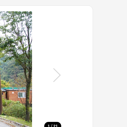
/
1
21