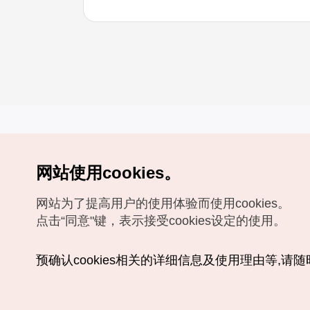
网站使用cookies。
Copyrights (c) 韩国旅游发展局版权所有
网站为了提高用户的使用体验而使用cookies。
如有相关疑问或建议，欢迎来信。
VISITKOREA官方邮箱
chnsim@knto.or.kr
点击“同意"键，表示接受cookies设定的使用。
预确认cookies相关的详细信息及使用理由等,请