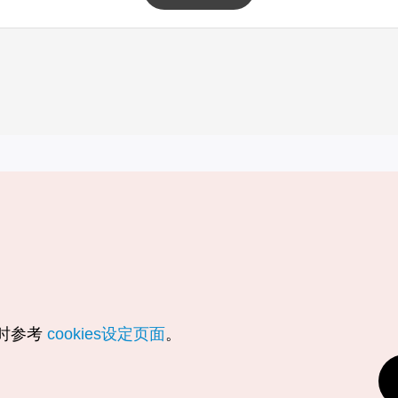
实用信息
服务
韩国旅游发展局手机应用程序
服务条款
1330韩国旅游咨询翻译热线
个人信息保
韩国旅游指南与地图
Cookie 设
数字图书 / 电子书
Cookie的
随时参考
cookies设定页面
。
Odii
定位服务使
个人位置信