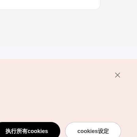
其他相关网站
关于韩国旅游发展局
K-Mice
护政策
置
说明
用条款
执行所有cookies
cookies设定
息处理方针