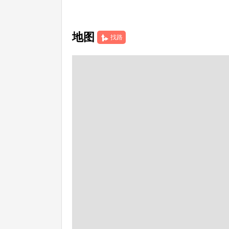
地图
找路