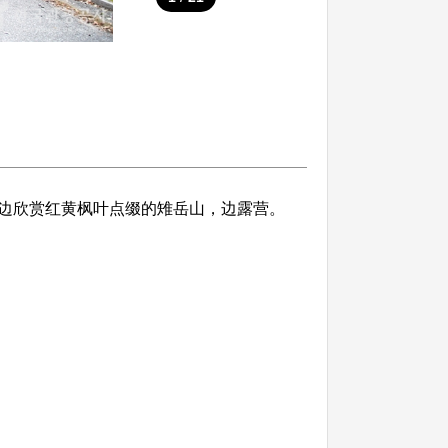
边欣赏红黄枫叶点缀的雉岳山，边露营。