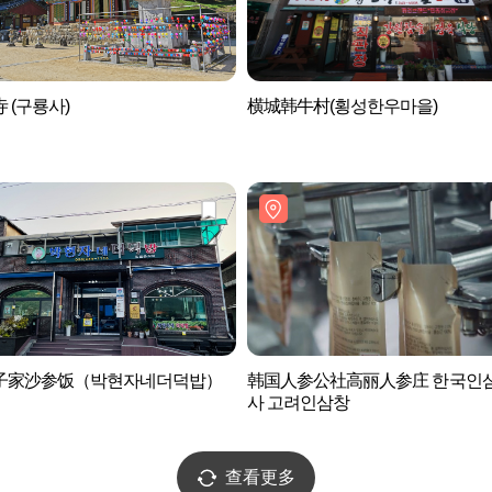
 (구룡사)
横城韩牛村(횡성한우마을)
子家沙参饭（박현자네더덕밥）
韩国人参公社高丽人参庄 한국인
사 고려인삼창
查看更多