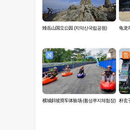
雉岳山国立公园 (치악산국립공원)
龟龙寺
横城斜坡滑车体验场 (횡성루지체험장)
朴玄