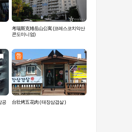
考瑞斯克雉岳山公寓 (코레스코치악산
雉岳山国立公园 (치
콘도미니엄)
삼공
台壮烤五花肉 ( 태장삼겹살 )
安兴豆沙包袅袅飘香
모락마을)