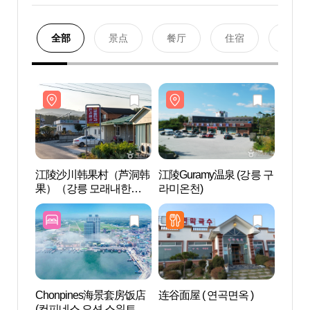
全部
景点
餐厅
住宿
购物
江陵沙川韩果村（芦洞韩
江陵Guramy温泉 (강릉 구
江陵
果）（강릉 모래내한과
라미온천)
果）
마을（갈골한과））
마을
Chonpines海景套房饭店
连谷面屋 ( 연곡면옥 )
沙川海
(컨피네스 오션 스위트 호
사천해