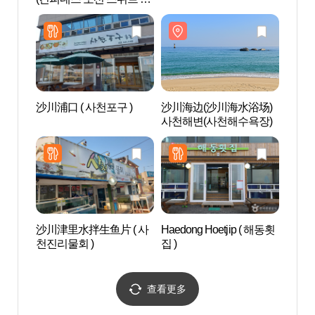
텔)
沙川浦口 ( 사천포구 )
沙川海边(沙川海水浴场)
沙川津
사천해변(사천해수욕장)
沙川津里水拌生鱼片 ( 사
Haedong Hoetjip ( 해동횟
连谷海
천진리물회 )
집 )
[연곡
查看更多