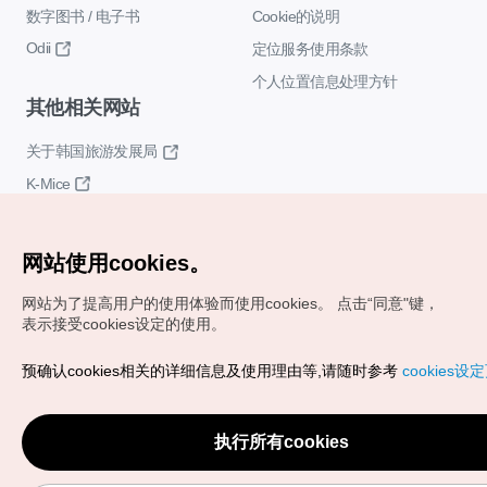
数字图书 / 电子书
Cookie的说明
Odii
定位服务使用条款
个人位置信息处理方针
其他相关网站
关于韩国旅游发展局
K-Mice
网站使用cookies。
网站为了提高用户的使用体验而使用cookies。
点击“同意"键，
表示接受cookies设定的使用。
Copyrights (c) 韩国旅游发展局版权所有
预确认cookies相关的详细信息及使用理由等,请随时参考
cookies设
如有相关疑问或建议，欢迎来信。
VISITKOREA官方邮箱
chnsim@knto.or.kr
执行所有cookies