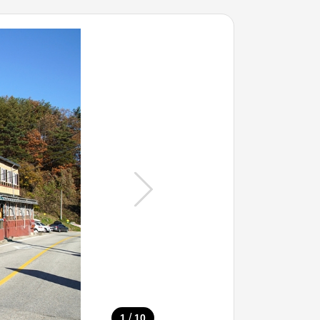
/
1
10