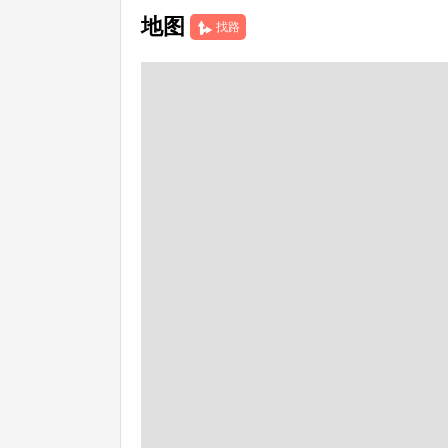
地图
找路