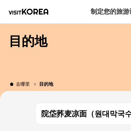
制定您的旅游
目的地
去哪里
目的地
院垈荞麦凉面（원대막국