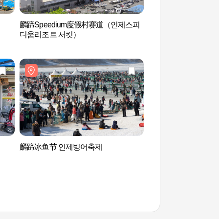
麟蹄Speedium度假村赛道（인제스피
院岱里白桦林（低语
디움리조트 서킷）
자작나무 숲(속삭이는
麟蹄冰鱼节 인제빙어축제
点凤山熊拜岭（점봉