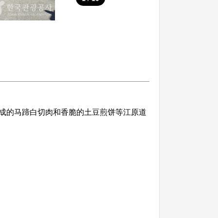
成的马蹄白切肉和香脆的土豆煎饼等江原道