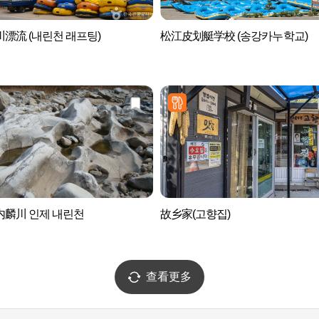
漂流 (내린천 래프팅)
松江皮划艇学校 (송강카누학교)
内麟川 인제 내린천
故乡家(고향집)
查看更多