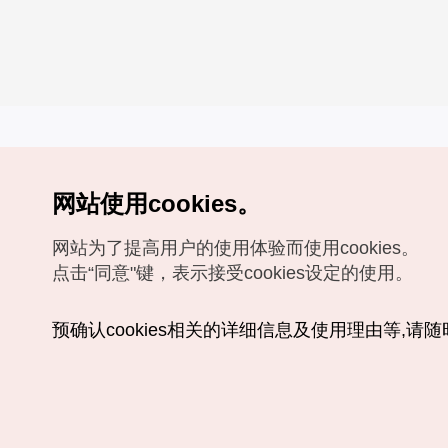
网站使用cookies。
Copyrights (c) 韩国旅游发展局版权所有
网站为了提高用户的使用体验而使用cookies。
如有相关疑问或建议，欢迎来信。
VISITKOREA官方邮箱
chnsim@knto.or.kr
点击“同意"键，表示接受cookies设定的使用。
预确认cookies相关的详细信息及使用理由等,请