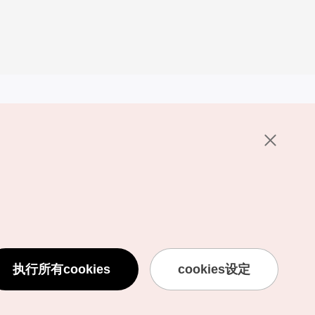
其他相关网站
关于韩国旅游发展局
K-Mice
护政策
置
说明
用条款
执行所有cookies
cookies设定
息处理方针