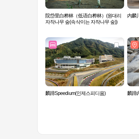
院岱里白桦林（低语白桦林）(원대리
内麟川
자작나무 숲(속삭이는 자작나무 숲))
麟蹄Speedium(인제스피디움)
麟蹄