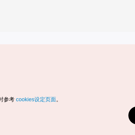
实用信息
服务
韩国旅游发展局手机应用程序
服务条款
1330韩国旅游咨询翻译热线
个人信息保
韩国旅游指南与地图
Cookie 设
数字图书 / 电子书
Cookie的
随时参考
cookies设定页面
。
Odii
定位服务使
个人位置信