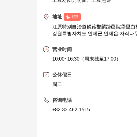
土豆粉团刀切面、土豆煎饼
地址
找路
江原特别自治道麟蹄郡麟蹄邑院垈里白桦
강원특별자치도 인제군 인제읍 자작나무
营业时间
10:00~16:30（周末截至17:00）
公休假日
周二
咨询电话
+82-33-462-1515