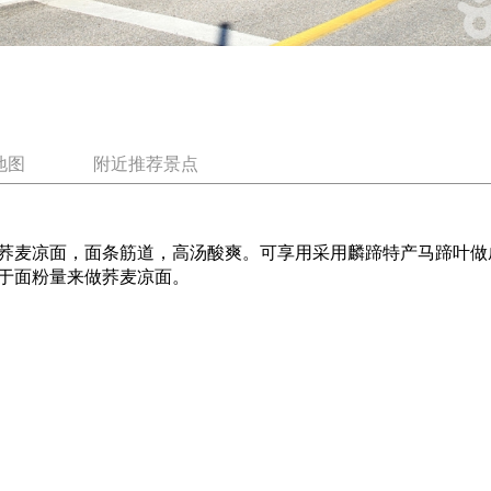
地图
附近推荐景点
荞麦凉面，面条筋道，高汤酸爽。可享用采用麟蹄特产马蹄叶做
于面粉量来做荞麦凉面。