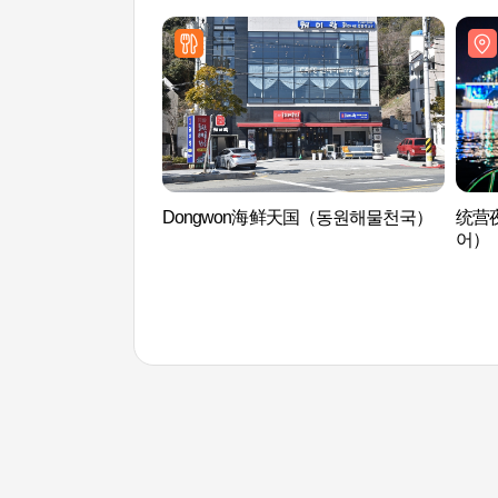
Dongwon海鲜天国（동원해물천국）
统营
어）