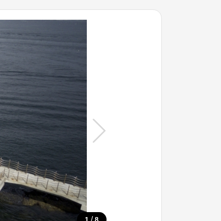
/
1
8