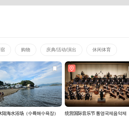
住宿
购物
庆典/活动/演出
休闲体育
水陆海水浴场（수륙해수욕장）
统营国际音乐节 통영국제음악제