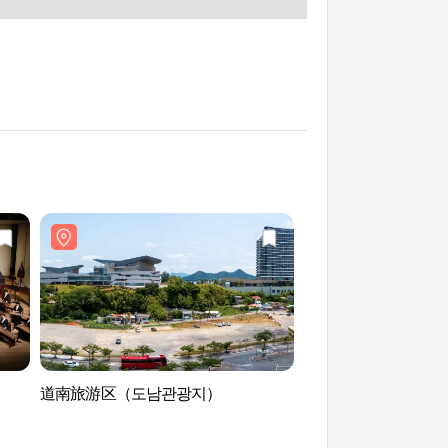
道南旅游区（도남관광지）
闲山Marina游艇