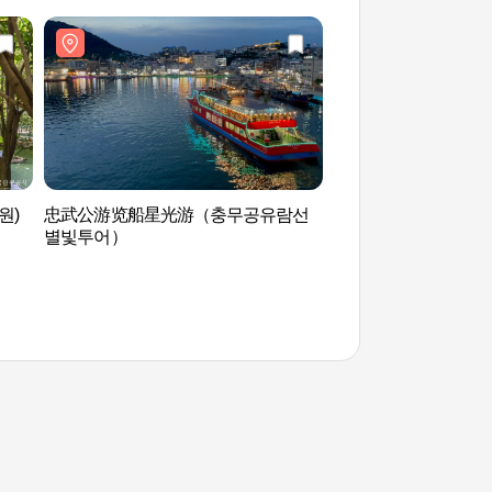
원)
忠武公游览船星光游（충무공유람선
统营那不勒斯农园 (
별빛투어）