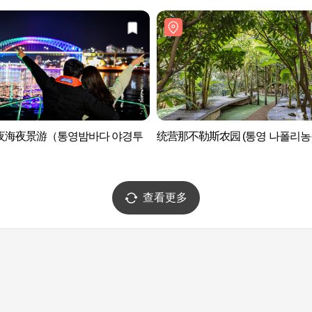
夜海夜景游（통영밤바다 야경투
统营那不勒斯农园 (통영 나폴리농
查看更多