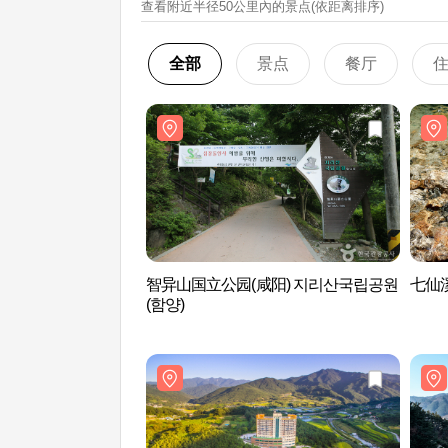
查看附近半径50公里內的景点(依距离排序)
全部
景点
餐厅
智异山国立公园(咸阳) 지리산국립공원
七仙溪
(함양)