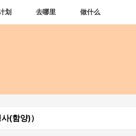
计划
去哪里
做什么
사(함양)）