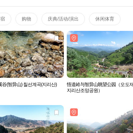
住宿
购物
庆典/活动/演出
休闲体育
谷(智异山) 칠선계곡(지리산)
悟道岭与智异山眺望公园（오도
지리산조망공원）