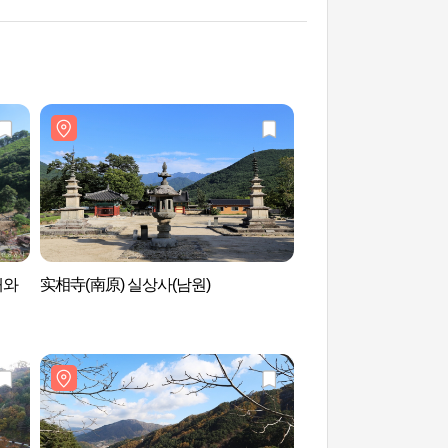
재와
实相寺(南原) 실상사(남원)
智异山国立公园(咸阳
(함양)