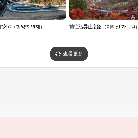
知安岭（함양 지안재）
前往智异山之路（지리산 가는길
查看更多
实用信息
服务