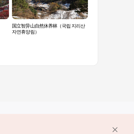
）
国立智异山自然休养林（국립 지리산
一成智异山公寓(일성
자연휴양림）
其他相关网站