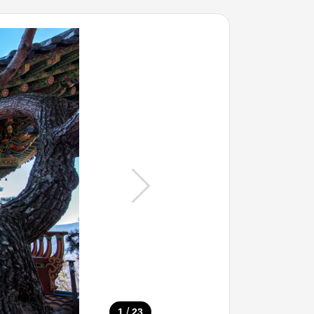
/
1
23