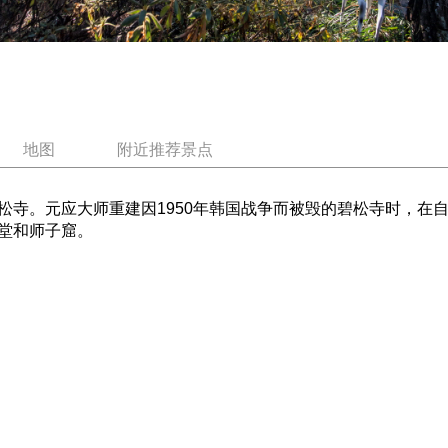
地图
附近推荐景点
松寺。元应大师重建因1950年韩国战争而被毁的碧松寺时，在
堂和师子窟。