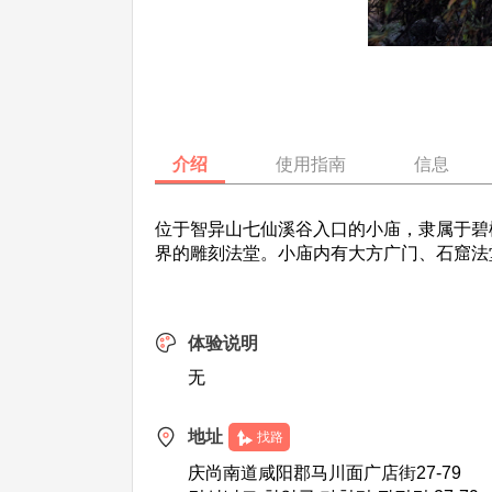
介绍
使用指南
信息
位于智异山七仙溪谷入口的小庙，隶属于碧
界的雕刻法堂。小庙内有大方广门、石窟法
体验说明
无
地址
找路
庆尚南道咸阳郡马川面广店街27-79