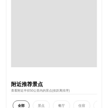
附近推荐景点
查看附近半径50公里內的景点(依距离排序)
全部
景点
餐厅
住宿
购物