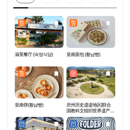
淑英餐厅 (숙영식당)
皇南面包 (황남빵)
庆州
国教
경주
스코 
皇南饼(황남빵)
庆州历史遗迹地区[联合
庆州大
国教科文组织世界遗产]
릉원 
경주역사유적지구[유네
스코 세계유산]