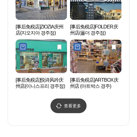
[事后免税店]ZIOZIA庆州
[事后免税店]FOLDER庆
凤凰台
店(지오지아 경주점)
州店(폴더 경주점)
봉황대
[事后免税店]悦诗风吟庆
[事后免税店]ARTBOX庆
庆州皇
州店(이니스프리 경주점)
州店 (아트박스 경주)
단길)
查看更多