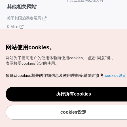
个人位置信息处理方针
其他相关网站
关于韩国旅游发展局
K-Mice
网站使用cookies。
网站为了提高用户的使用体验而使用cookies。
点击“同意"键，
表示接受cookies设定的使用。
Copyrights (c) 韩国旅游发展局版权所有
预确认cookies相关的详细信息及使用理由等,请随时参考
cookies设
如有相关疑问或建议，欢迎来信。
VISITKOREA官方邮箱
chnsim@knto.or.kr
执行所有cookies
cookies设定