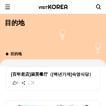
目的地
目的地
[百年老店]淑英餐厅（[백년가게]숙영식당）
0
0