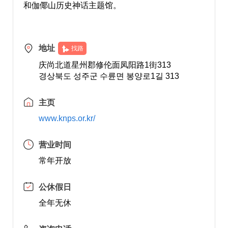
和伽倻山历史神话主题馆。
地址
找路
庆尚北道星州郡修伦面凤阳路1街313
경상북도 성주군 수륜면 봉양로1길 313
主页
www.knps.or.kr/
营业时间
常年开放
公休假日
全年无休