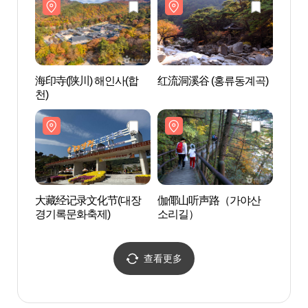
海印寺(陕川) 해인사(합
红流洞溪谷 (홍류동계곡)
伽倻
천)
소리
大藏经记录文化节(대장
伽倻山听声路（가야산
国立金
경기록문화축제)
소리길）
천치유
查看更多