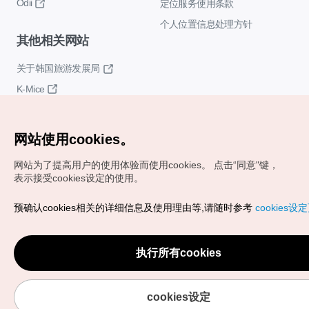
Odii
定位服务使用条款
个人位置信息处理方针
其他相关网站
关于韩国旅游发展局
K-Mice
网站使用cookies。
网站为了提高用户的使用体验而使用cookies。
点击“同意"键，
表示接受cookies设定的使用。
Copyrights (c) 韩国旅游发展局版权所有
预确认cookies相关的详细信息及使用理由等,请随时参考
cookies设
如有相关疑问或建议，欢迎来信。
VISITKOREA官方邮箱
chnsim@knto.or.kr
执行所有cookies
cookies设定