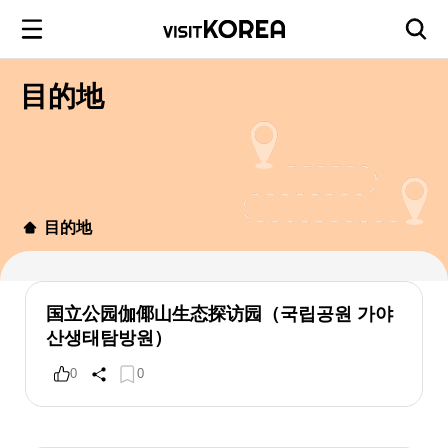
目的地
目的地
国立公园伽倻山生态探访园（국립공원 가야
산생태탐방원）
0
0