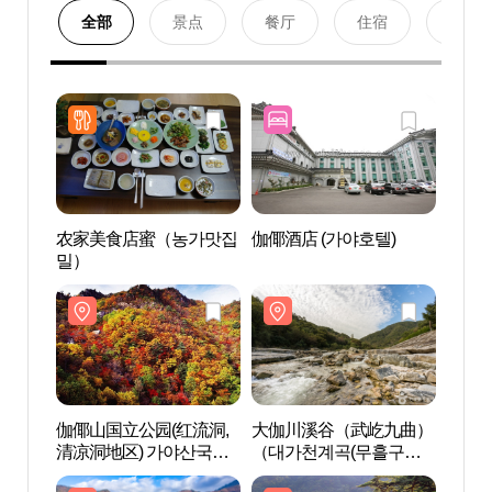
全部
景点
餐厅
住宿
购物
农家美食店蜜（농가맛집
伽倻酒店 (가야호텔)
伽倻山
밀）
清凉洞
공원(
伽倻山国立公园(红流洞,
大伽川溪谷（武屹九曲）
海印寺
清凉洞地区) 가야산국립
（대가천계곡(무흘구
천)
공원(홍류동,청량동지구)
곡)）