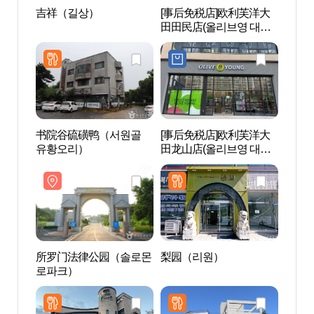
吉祥（길상）
[事后免税店]欧利芙洋大
所罗
田田民店(올리브영 대전
로파
전민점)
书院谷硫磺鸭（서원골
[事后免税店]欧利芙洋大
韩光塔
유황오리）
田龙山店(올리브영 대전
용산점)
所罗门法律公园（솔로몬
梨园（리원）
天然
로파크）
천연기