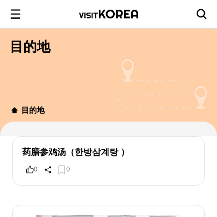
目的地
目的地
药膳参鸡汤（한방삼계탕 ）
0
0