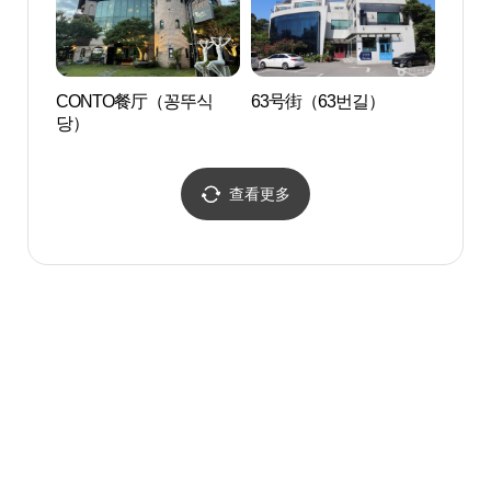
CONTO餐厅（꽁뚜식
63号街（63번길）
大田
당）
Art&
계Art
查看更多