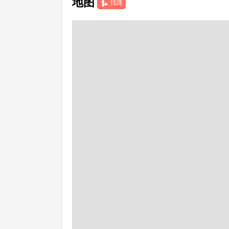
地图
找路