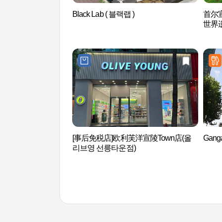
Black Lab ( 블랙랩 )
首尔
世界
코 세
[事后免税店]欧利芙洋宣陵Town店(올
Gan
리브영 선릉타운점)