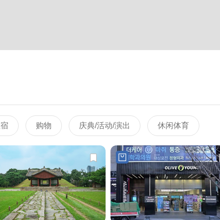
住宿
购物
庆典/活动/演出
休闲体育