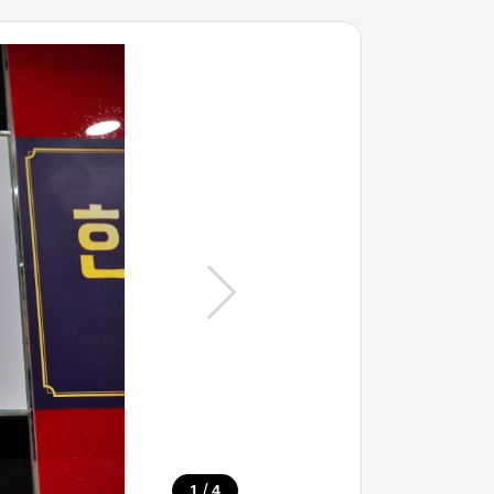
/
1
4