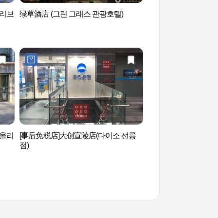
올리브
绿草酒店 (그린 그래스 관광호텔)
首尔宣陵和靖陵【联
世界遗产】（서울 선
코 세계유산]）
(올리
[事后免税店]大创宣陵店(다이소 선릉
艺林堂艺术厅 (예림
점)