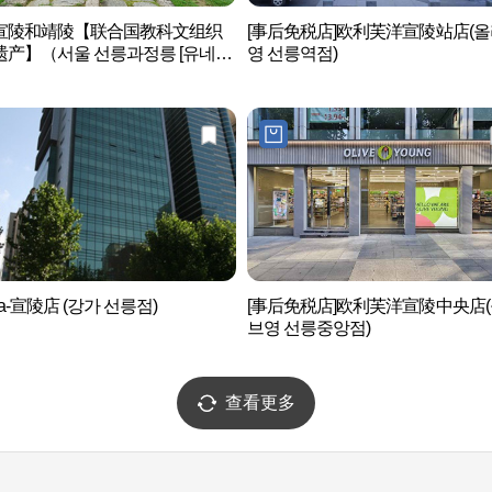
宣陵和靖陵【联合国教科文组织
[事后免税店]欧利芙洋宣陵站店(
遗产】（서울 선릉과정릉 [유네스
영 선릉역점)
계유산]）
ga-宣陵店 (강가 선릉점)
[事后免税店]欧利芙洋宣陵中央店
브영 선릉중앙점)
查看更多