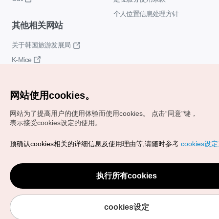
个人位置信息处理方针
其他相关网站
关于韩国旅游发展局
K-Mice
网站使用cookies。
网站为了提高用户的使用体验而使用cookies。
点击“同意"键，
表示接受cookies设定的使用。
Copyrights (c) 韩国旅游发展局版权所有
预确认cookies相关的详细信息及使用理由等,请随时参考
cookies设
如有相关疑问或建议，欢迎来信。
VISITKOREA官方邮箱
chnsim@knto.or.kr
执行所有cookies
cookies设定