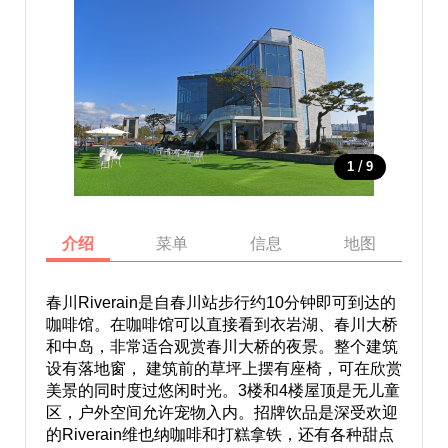
/
1
9
介绍
菜单
信息
地图
春川Riverain是自春川站步行约10分钟即可到达的
咖啡馆。在咖啡馆可以直接看到衣岩湖、春川大桥
和中岛，非常适合观赏春川大桥的夜景。整个建筑
设有落地窗， 建筑前的草坪上摆有座椅，可在欣赏
美景的同时度过悠闲时光。3楼和4楼屋顶是无儿童
区，户外空间允许宠物入内。招牌饮品是深受欢迎
的Riverain维也纳咖啡和打糕拿铁，还有各种甜点