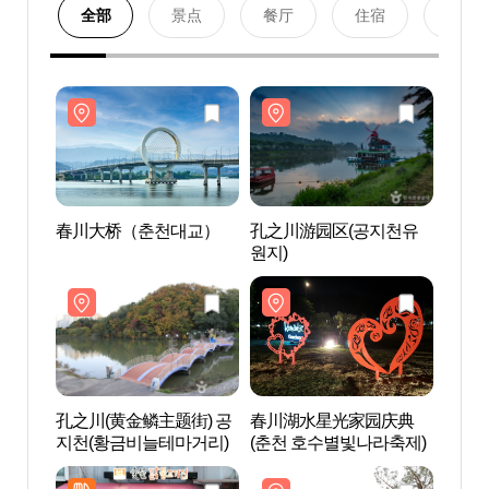
全部
景点
餐厅
住宿
购物
春川大桥（춘천대교）
孔之川游园区(공지천유
春川
원지)
孔之川(黄金鳞主题街) 공
春川湖水星光家园庆典
孔之川
지천(황금비늘테마거리)
(춘천 호수별빛나라축제)
지천(