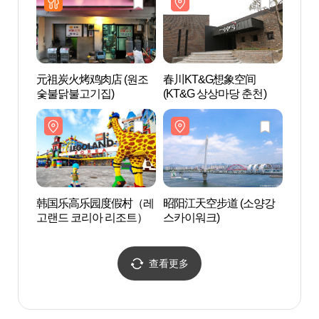
元祖炭火烤鸡肉店 (원조
春川KT&G想象空间
韩国
숯불닭불고기집)
(KT&G 상상마당 춘천)
고랜드
韩国乐高乐园度假村（레
昭阳江天空步道 (소양강
昭阳
고랜드 코리아 리조트）
스카이워크)
녀상
查看更多