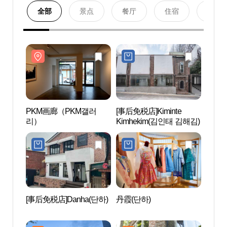
全部
景点
餐厅
住宿
购物
PKM画廊（PKM갤러
[事后免税店]Kiminte
PKM
리）
Kimhekim(김인태 김해김)
리）
[事后免税店]Danha(단하)
丹霞(단하)
首尔
心(北
관광센