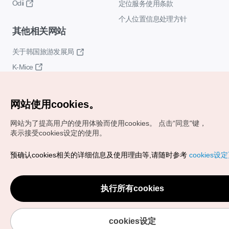
Odii
定位服务使用条款
个人位置信息处理方针
其他相关网站
关于韩国旅游发展局
K-Mice
网站使用cookies。
网站为了提高用户的使用体验而使用cookies。
点击“同意"键，
表示接受cookies设定的使用。
Copyrights (c) 韩国旅游发展局版权所有
预确认cookies相关的详细信息及使用理由等,请随时参考
cookies设
如有相关疑问或建议，欢迎来信。
VISITKOREA官方邮箱
chnsim@knto.or.kr
执行所有cookies
cookies设定