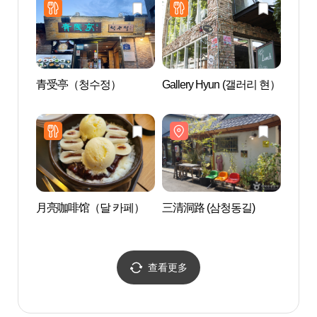
青受亭（청수정）
Gallery Hyun (갤러리 현）
北村生
생활사
月亮咖啡馆（달 카페）
三清洞路 (삼청동길)
世界装
장신구
查看更多