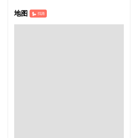
地图
找路