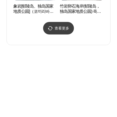
象岩[郁陵岛、独岛国家
竹岩卵石海岸(郁陵岛，
竹岩
地质公园]（코끼리바위
独岛国家地质公园) 죽암
独岛国
(울릉도, 독도 국가지질공
몽돌해안 (울릉도, 독도 국
몽돌해
원)）
가지질공원)
가지질
查看更多