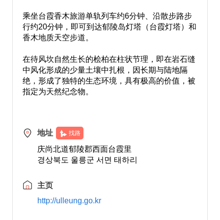
乘坐台霞香木旅游单轨列车约
6
分钟、沿散步路步
行约
20
分钟，即可到达郁陵岛灯塔（台霞灯塔）和
香木地质天空步道。
在待风坎自然生长的桧柏在柱状节理，即在岩石缝
中风化形成的少量土壤中扎根，因长期与陆地隔
绝，形成了独特的生态环境，具有极高的价值，被
指定为天然纪念物。
地址
找路
庆尚北道郁陵郡西面台霞里
경상북도 울릉군 서면 태하리
主页
http://ulleung.go.kr