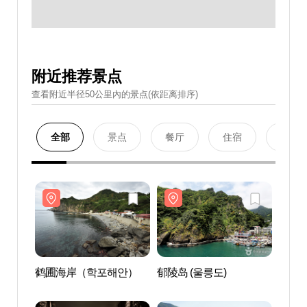
附近推荐景点
查看附近半径50公里內的景点(依距离排序)
全部
景点
餐厅
住宿
购物
鹤圃海岸（학포해안）
郁陵岛 (울릉도)
鹤圃