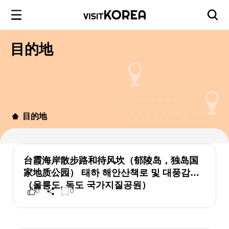
目的地
目的地
台霞海岸散步路和待风坎（郁陵岛，独岛国
家地质公园） 태하 해안산책로 및 대풍감
（울릉도, 독도 국가지질공원）
0
0