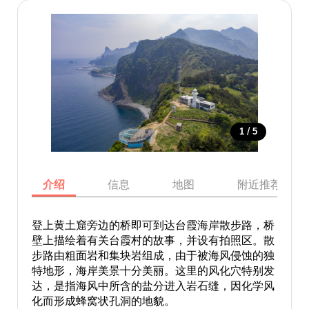
/
1
5
介绍
信息
地图
附近推荐景点
登上黄土窟旁边的桥即可到达台霞海岸散步路，桥
壁上描绘着有关台霞村的故事，并设有拍照区。散
步路由粗面岩和集块岩组成，由于被海风侵蚀的独
特地形，海岸美景十分美丽。这里的风化穴特别发
达，是指海风中所含的盐分进入岩石缝，因化学风
化而形成蜂窝状孔洞的地貌。