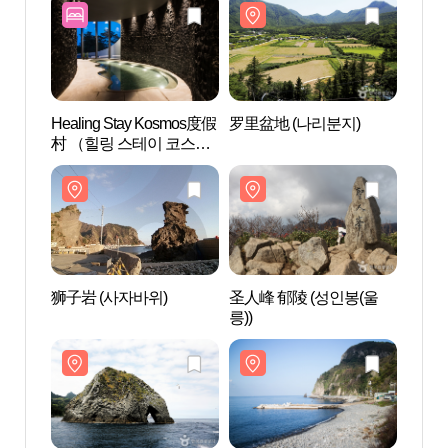
Healing Stay Kosmos度假
罗里盆地 (나리분지)
罗里盆
村 （힐링 스테이 코스모
스 리조트（Healing Stay
Kosmos）
狮子岩 (사자바위)
圣人峰 郁陵 (성인봉(울
圣人峰
릉))
릉))