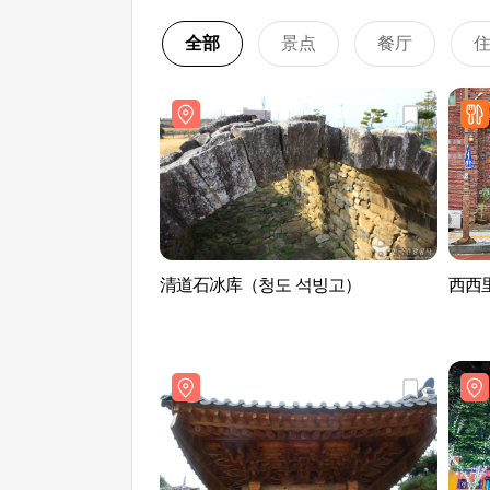
全部
景点
餐厅
清道石冰库（청도 석빙고）
西西