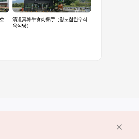
호
清道真韩牛食肉餐厅（청도참한우식
清道普罗旺斯（청도
육식당）
其他相关网站
关于韩国旅游发展局