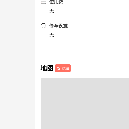
使用费
无
停车设施
无
地图
找路