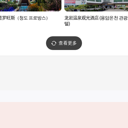
普罗旺斯（청도 프로방스）
龙岩温泉观光酒店 (용암온천 관광
텔)
查看更多
实用信息
服务
韩国旅游发展局手机应用程序
服务条款