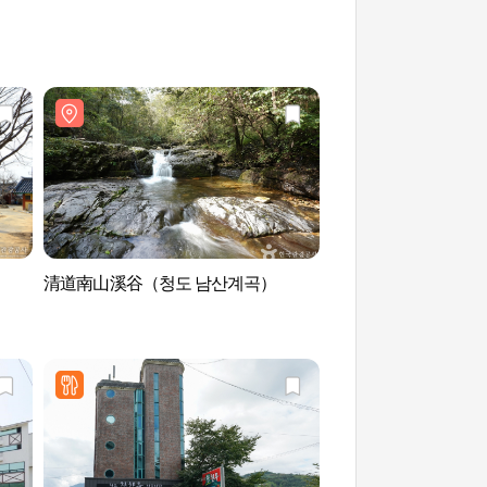
清道南山溪谷（청도 남산계곡）
清道石冰库（청도 