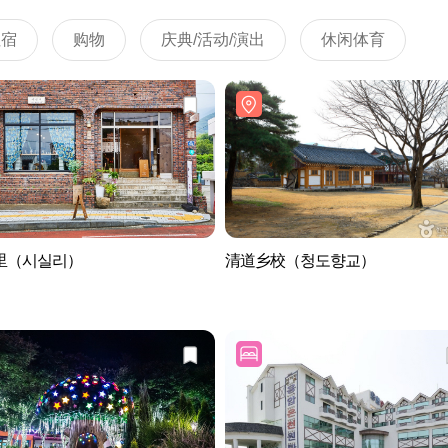
住宿
购物
庆典/活动/演出
休闲体育
里（시실리）
清道乡校（청도향교）