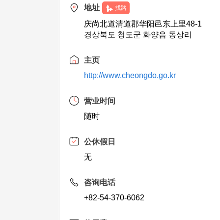
地址
找路
庆尚北道清道郡华阳邑东上里48-1
경상북도 청도군 화양읍 동상리
主页
http://www.cheongdo.go.kr
营业时间
随时
公休假日
无
咨询电话
+82-54-370-6062