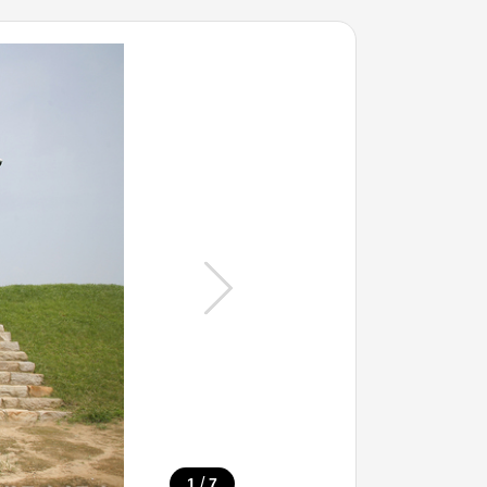
/
1
7