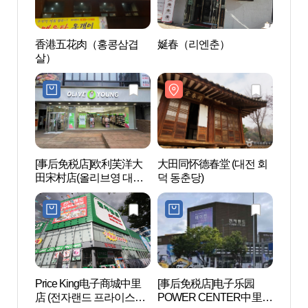
香港五花肉（홍콩삼겹
娫春（리엔춘）
大田同
살）
덕 동
[事后免税店]欧利芙洋大
大田同怀德春堂 (대전 회
铁路宿
田宋村店(올리브영 대전
덕 동춘당)
(철도
송촌점)
Price King电子商城中里
[事后免税店]电子乐园
大清湖
店 (전자랜드 프라이스킹
POWER CENTER中里店
호자연