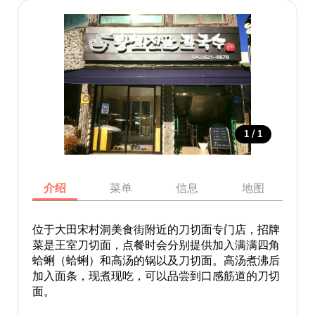
/
1
1
介绍
菜单
信息
地图
位于大田宋村洞美食街附近的刀切面专门店，招牌
菜是王室刀切面，点餐时会分别提供加入满满四角
蛤蜊（蛤蜊）和高汤的锅以及刀切面。高汤煮沸后
加入面条，现煮现吃，可以品尝到口感筋道的刀切
面。