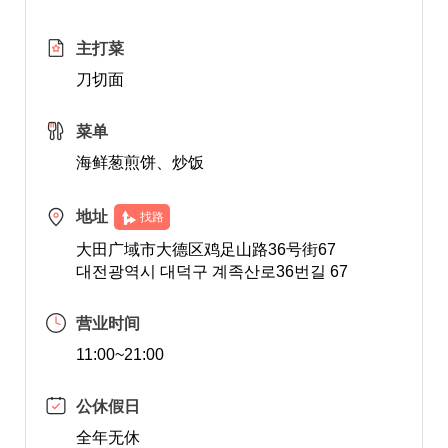
主打菜
刀切面
菜单
海鲜葱煎饼、炒饭
地址
找路
大田广域市大德区鸡足山路36号街67
대전광역시 대덕구 계족산로36번길 67
营业时间
11:00~21:00
公休假日
全年无休