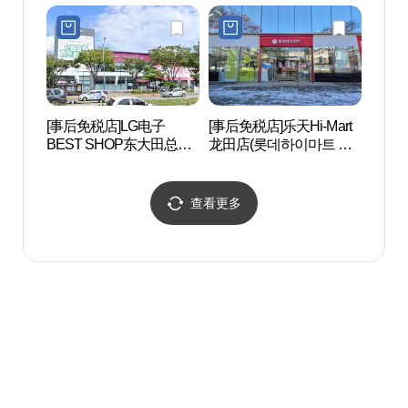
중리점)
(전자랜드 파워센터 중리
점)
[事后免税店]LG电子
[事后免税店]乐天Hi-Mart
大洞
BEST SHOP东大田总店
龙田店(롯데하이마트 용
공원
(LG전자 베스트샵 동대전
전점)
본점)
查看更多