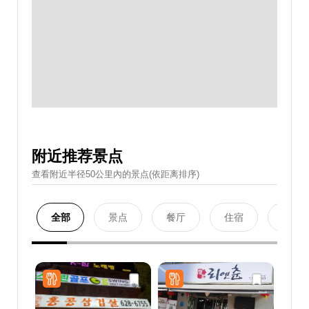
附近推荐景点
查看附近半径50公里內的景点(依距离排序)
全部
景点
餐厅
住宿
购物