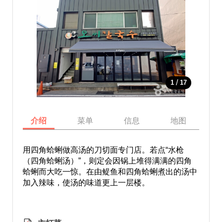
/
1
17
介绍
菜单
信息
地图
用四角蛤蜊做高汤的刀切面专门店。若点“水枪
（四角蛤蜊汤）”，则定会因锅上堆得满满的四角
蛤蜊而大吃一惊。在由鳀鱼和四角蛤蜊煮出的汤中
加入辣味，使汤的味道更上一层楼。