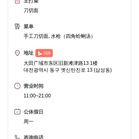
主打菜
刀切面
菜单
手工刀切面, 水枪（四角蛤蜊汤）
地址
找路
大田广域市东区旧新滩津路13 1楼
대전광역시 동구 옛신탄진로 13 (삼성동)
营业时间
11:00~21:00
公休假日
周一
咨询电话