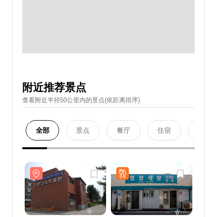
附近推荐景点
查看附近半径50公里內的景点(依距离排序)
全部
景点
餐厅
住宿
购物