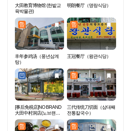
大田教育博物馆 (한밭교
明朗餐厅（명랑식당）
大田教
육박물관)
육박물
丰年参鸡汤（풍년삼계
王冠餐厅（왕관식당）
大田
탕）
래블
[事后免税店]NO BRAND
三代传统刀切面（삼대째
大田
大田中村洞店(노브랜드
전통칼국수）
忠清
대전중촌동점)
전근현
남도청