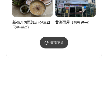
新都刀切面总店 (신도칼
黄海面屋（황해면옥）
大田现
국수 본점)
갤러리
查看更多