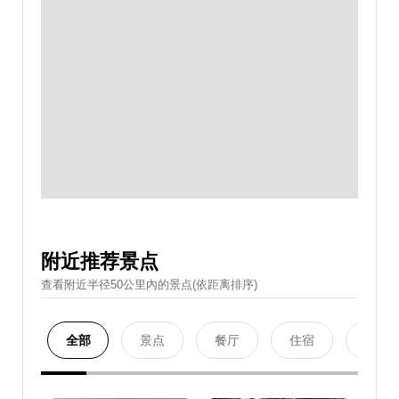
附近推荐景点
查看附近半径50公里內的景点(依距离排序)
全部
景点
餐厅
住宿
购物