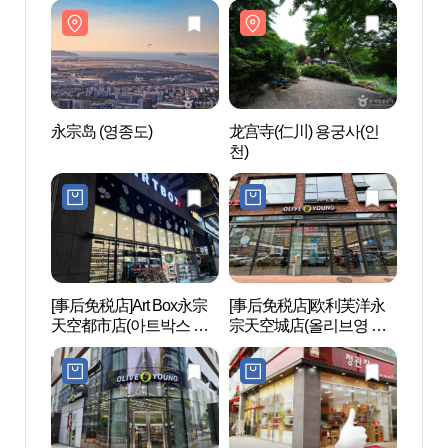
永宗岛 (영종도)
龙宫寺(仁川) 용궁사(인
永宗岛
천)
[事后免税店]Art Box永宗
[事后免税店]欧利芙洋永
永宗大
天空都市店(아트박스 영
宗天空城店(올리브영 영
종하늘도시점)
종하늘도시점)