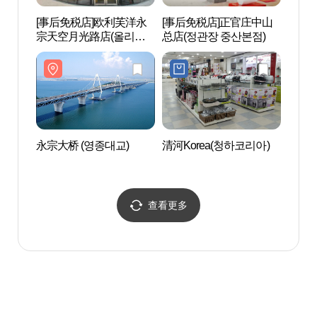
[事后免税店]欧利芙洋永
[事后免税店]正官庄中山
海岸
宗天空月光路店(올리브
总店(정관장 중산본점)
사이드
영 영종하늘달빛로점)
永宗大桥 (영종대교)
清河Korea(청하코리아)
月尾岛
查看更多