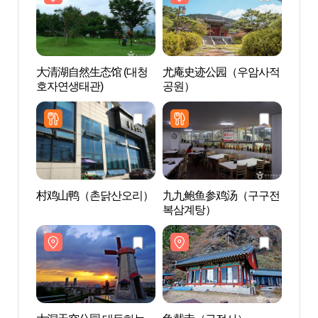
大清湖自然生态馆 (대청
尤庵史迹公园（우암사적
大清湖
호자연생태관)
공원）
호자연
村鸡山鸭（촌닭산오리）
九九鲍鱼参鸡汤（구구전
大洞
복삼계탕）
공원