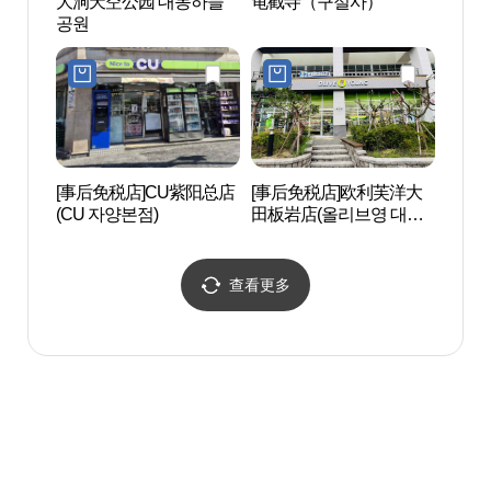
大洞天空公园 대동하늘
龟截寺（구절사）
大清湖
공원
[事后免税店]CU紫阳总店
[事后免税店]欧利芙洋大
大田同
(CU 자양본점)
田板岩店(올리브영 대전
덕 동
판암점)
查看更多