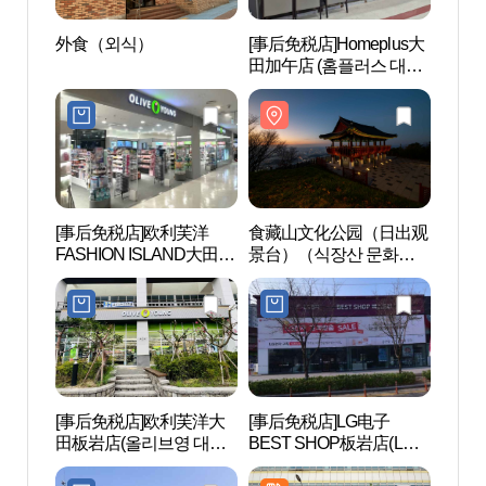
外食（외식）
[事后免税店]Homeplus大
食藏
田加午店 (홈플러스 대전
景台
가오점)
원（
[事后免税店]欧利芙洋
食藏山文化公园（日出观
大田
FASHION ISLAND大田店
景台）（식장산 문화공
한화생
(올리브영 패션아일랜드
원（해돋이전망대））
대전점)
[事后免税店]欧利芙洋大
[事后免税店]LG电子
宝文山
田板岩店(올리브영 대전
BEST SHOP板岩店(LG전
판암점)
자 베스트샵 판암점)