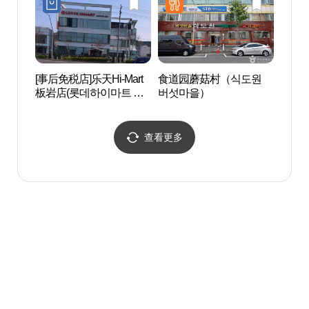
[事后免税店]乐天Hi-Mart
食道园蘑菇村（식도원
大兴
板岩店(롯데하이마트 판
버섯마을）
동 문
암점)
查看更多