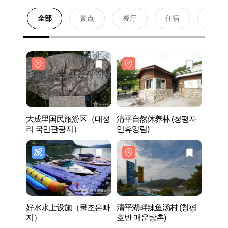
全部
景点
餐厅
住宿
购物
大成里国民旅游区（대성
清平自然休养林 (청평자
大成
리 국민관광지）
연휴양림)
리 국
好水水上设施（물조은빠
清平湖畔辣鱼汤村 (청평
清平湖
지）
호반 매운탕촌)
호반 