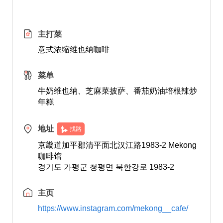
主打菜
意式浓缩维也纳咖啡
菜单
牛奶维也纳、芝麻菜披萨、番茄奶油培根辣炒
年糕
地址
找路
京畿道加平郡清平面北汉江路1983-2 Mekong
咖啡馆
경기도 가평군 청평면 북한강로 1983-2
主页
https://www.instagram.com/mekong__cafe/