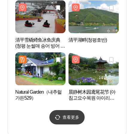
清平雪橇鳟鱼冰鱼庆典
清平湖畔(청평호반)
Ede
(청평 눈썰매 송어 빙어 축
(에델
제)
파크)
Natural Garden（내추럴
晨静树木园鸢尾花节 (아
和道
가든529）
침고요수목원 아이리스
（화
축제)
노폭
查看更多