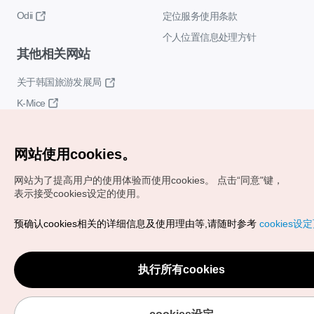
Odii
定位服务使用条款
个人位置信息处理方针
其他相关网站
关于韩国旅游发展局
K-Mice
网站使用cookies。
网站为了提高用户的使用体验而使用cookies。
点击“同意"键，
表示接受cookies设定的使用。
Copyrights (c) 韩国旅游发展局版权所有
预确认cookies相关的详细信息及使用理由等,请随时参考
cookies设
如有相关疑问或建议，欢迎来信。
VISITKOREA官方邮箱
chnsim@knto.or.kr
执行所有cookies