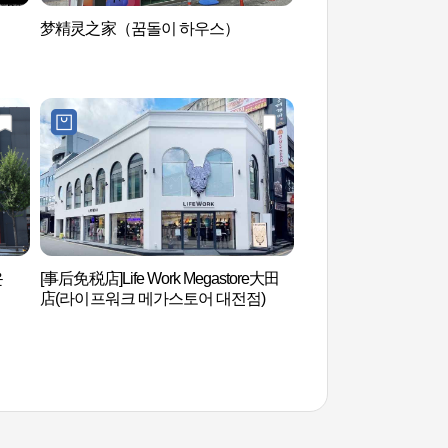
梦精灵之家（꿈돌이 하우스）
梦精灵之家（꿈돌이
운
[事后免税店]Life Work Megastore大田
大田现代画廊 (대전
店(라이프워크 메가스토어 대전점)