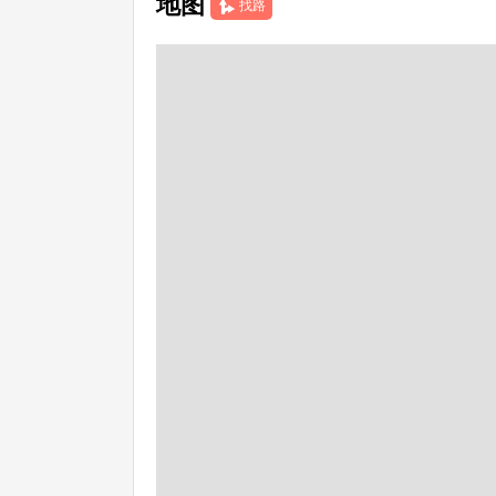
地图
找路