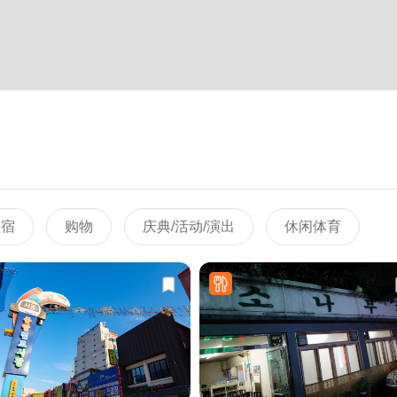
住宿
购物
庆典/活动/演出
休闲体育