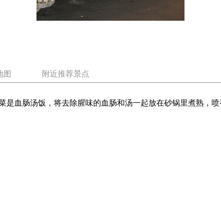
地图
附近推荐景点
菜是血肠汤饭，将去除腥味的血肠和汤一起放在砂锅里煮熟，喷