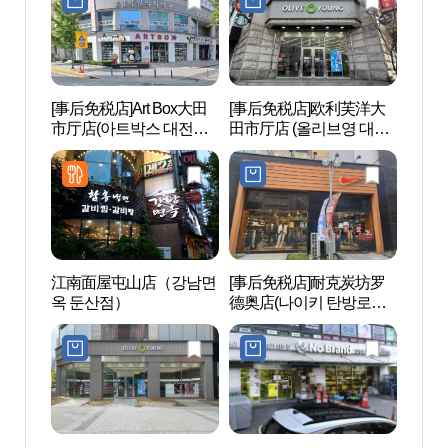
[事后免税店]Art Box大田
[事后免税店]欧利芙洋大
李应鲁
市厅店(아트박스 대전시
田市厅店 (올리브영 대전
술관)
청점)
시청역점)
江南面屋屯山店（강남면
[事后免税店]耐克炭坊罗
大田树
옥 둔산점）
德奥店(나이키 탄방로데
오점)