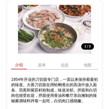
/
1
2
介绍
菜单
信息
地图
1954年开业的刀切面专门店，一直以来保持着最初
的味道。大善刀切面在用蛤蜊煮出的高汤中放入面
条、茼蒿和紫苏籽粉制成，味道浓郁。拌面和白切
肉也很受欢迎，拌面使用香油和餐厅亲自腌制的辣
椒酱调味料拌着一起吃，白切肉口感细嫩。