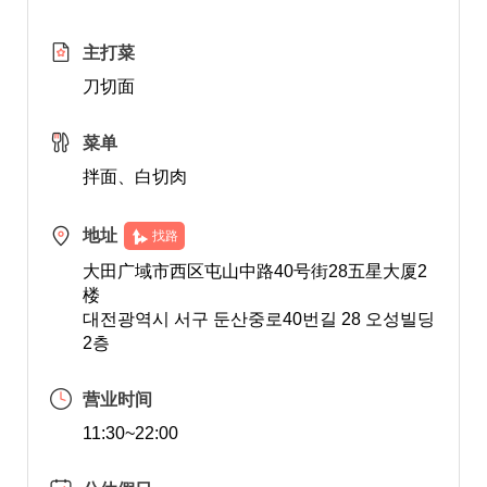
主打菜
刀切面
菜单
拌面、白切肉
地址
找路
大田广域市西区屯山中路40号街28五星大厦2
楼
대전광역시 서구 둔산중로40번길 28 오성빌딩
2층
营业时间
11:30~22:00