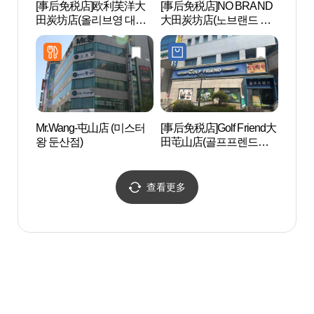
[事后免税店]欧利芙洋大
[事后免税店]NO BRAND
天然
田炭坊店(올리브영 대전
大田炭坊店(노브랜드 대
천연기
탄방점)
전탄방점)
Mr.Wang-屯山店 (미스터
[事后免税店]Golf Friend大
大田
왕 둔산점)
田芚山店(골프프렌드골
Art&
때려골프 대전둔산점)
계Art
查看更多