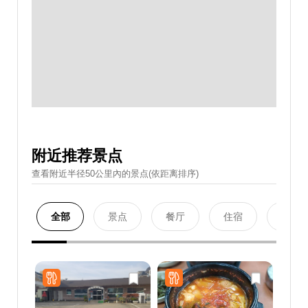
附近推荐景点
查看附近半径50公里內的景点(依距离排序)
全部
景点
餐厅
住宿
购物