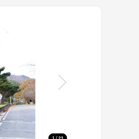
/
1
23