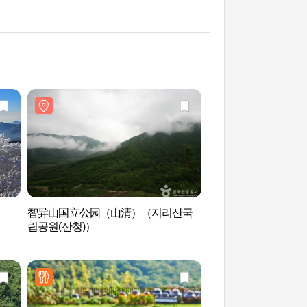
智异山国立公园（山清）（지리산국
三圣宫（삼성궁）
립공원(산청)）