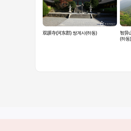
双蹊寺(河东郡) 쌍계사(하동)
智异
(하동)