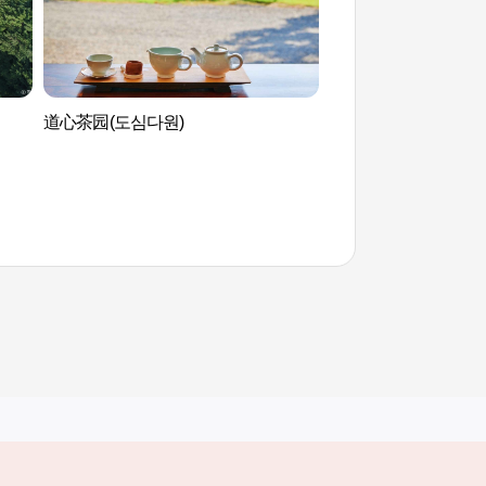
道心茶园(도심다원)
双蹊寺(河东郡) 쌍계
其他相关网站