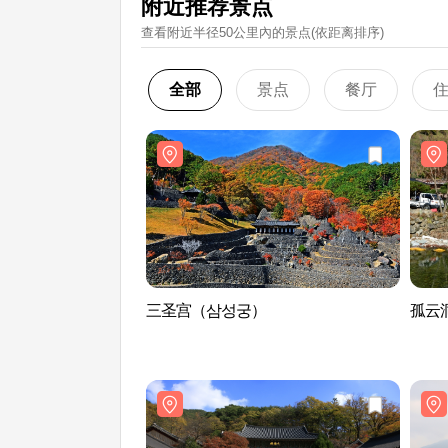
附近推荐景点
查看附近半径50公里內的景点(依距离排序)
全部
景点
餐厅
三圣宫（삼성궁）
孤云