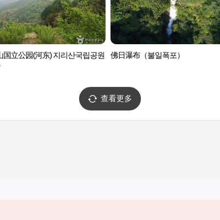
山国立公园(河东) 지리산국립공원
佛日瀑布（불일폭포）
查看更多
实用信息
服务