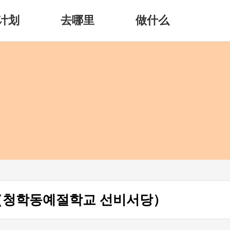
计划
去哪里
做什么
청학동예절학교 선비서당）