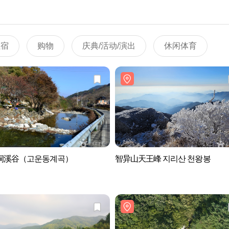
住宿
购物
庆典/活动/演出
休闲体育
洞溪谷（고운동계곡）
智异山天王峰 지리산 천왕봉