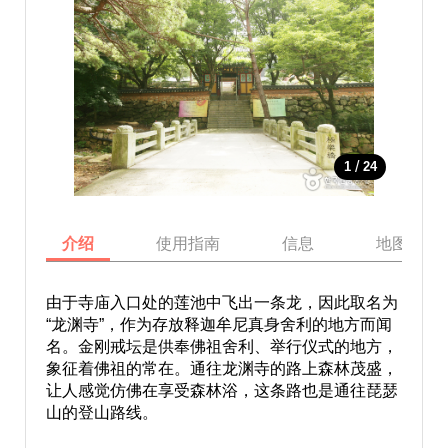
/
1
24
介绍
使用指南
信息
地图
由于寺庙入口处的莲池中飞出一条龙，因此取名为
“龙渊寺”，作为存放释迦牟尼真身舍利的地方而闻
名。金刚戒坛是供奉佛祖舍利、举行仪式的地方，
象征着佛祖的常在。通往龙渊寺的路上森林茂盛，
让人感觉仿佛在享受森林浴，这条路也是通往琵瑟
山的登山路线。