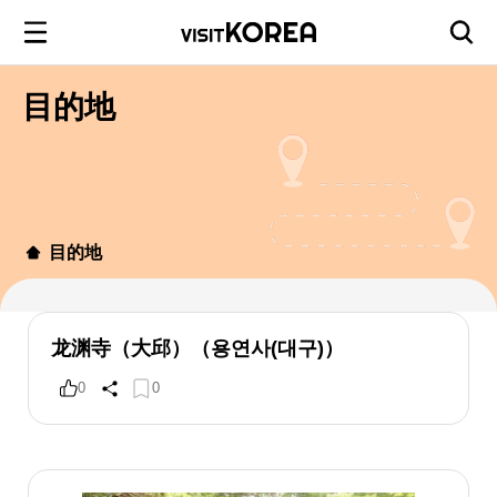
目的地
目的地
龙渊寺（大邱）（용연사(대구)）
0
0