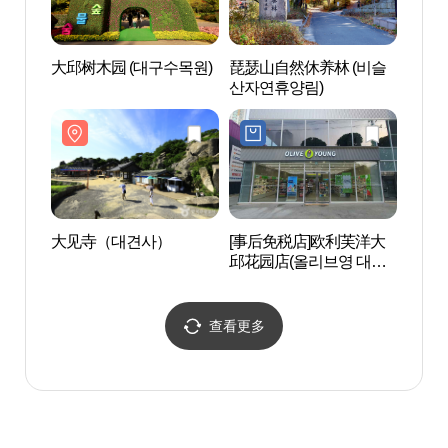
大邱树木园 (대구수목원)
琵瑟山自然休养林 (비슬
大邱树
산자연휴양림)
大见寺（대견사）
[事后免税店]欧利芙洋大
大见
邱花园店(올리브영 대구
화원점)
查看更多