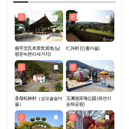
南平文氏本里世居地 (남
仁兴村 (인흥마을)
南平文
평문씨본리세거지)
평문
圣母松林村（성모솔숲마
玉渊池宋海公园 (옥연지
圣母
을）
송해공원)
을）