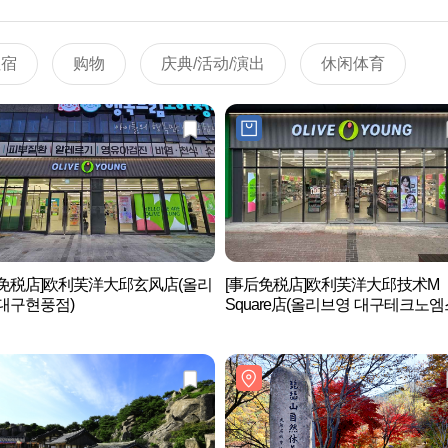
住宿
购物
庆典/活动/演出
休闲体育
后免税店]欧利芙洋大邱玄风店(올리
[事后免税店]欧利芙洋大邱技术M
대구현풍점)
Square店(올리브영 대구테크노
어점)