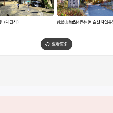
寺（대견사）
琵瑟山自然休养林 (비슬산자연휴
查看更多
实用信息
服务