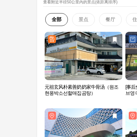
查看附近半径50公里內的景点(依距离排序)
全部
景点
餐厅
元祖玄风朴素善奶奶家牛骨汤（원조
[事
현풍박소선할매집곰탕）
브영 