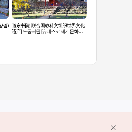
양림)
道东书院 [联合国教科文组织世界文化
龙渊寺（大邱）（용
遗产] 도동서원 [유네스코 세계문화유
산]
其他相关网站