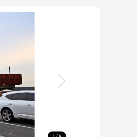
/
1
6