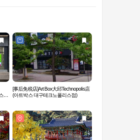
[事后免税店]Art Box大邱Technopolis店
国立大邱科学馆（국
엠스퀘
(아트박스 대구테크노폴리스점)