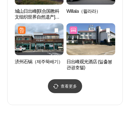
城山日出峰[联合国教科
Willala（윌라라）
Aqua
文组织世界自然遗产]성
라넷 
산일출봉 [유네스코 세계
자연유산]
济州石锅（제주뚝배기）
日出峰观光酒店 (일출봉
新阳
관광호텔)
섭지
查看更多