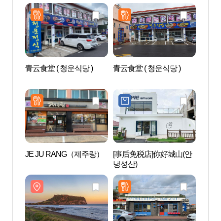
青云食堂 ( 청운식당 )
青云食堂 ( 청운식당 )
城山
文组
산일출
자연유
JE JU RANG（제주랑）
[事后免税店]你好城山(안
广峙其
녕성산)