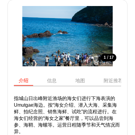
/
1
17
介绍
信息
地图
附近推荐景点
指城山日出峰附近渔场的海女们进行下海表演的
Umutgae海边。按“海女介绍、潜入大海、采集海
鲜、拍纪念照、销售海鲜、试吃”的流程进行。在
海女们经营的“海女之家”餐厅里，可以品尝到海
参、海鞘、海螺等。运营日程随季节和天气情况而
异。