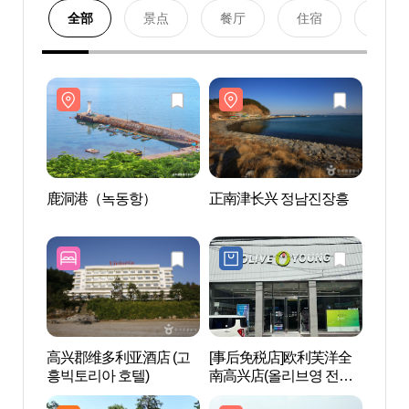
全部
景点
餐厅
住宿
购物
鹿洞港（녹동항）
正南津长兴 정남진장흥
鹿洞
高兴郡维多利亚酒店 (고
[事后免税店]欧利芙洋全
天冠山
흥빅토리아 호텔)
南高兴店(올리브영 전남
도립공
고흥점)