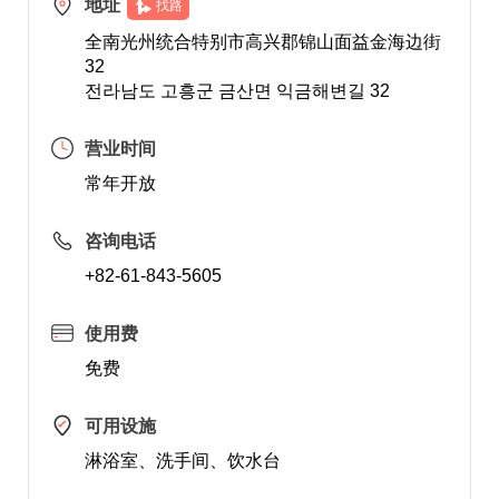
地址
找路
全南光州统合特别市高兴郡锦山面益金海边街
32
전라남도 고흥군 금산면 익금해변길 32
营业时间
常年开放
咨询电话
+82-61-843-5605
使用费
免费
可用设施
淋浴室、洗手间、饮水台