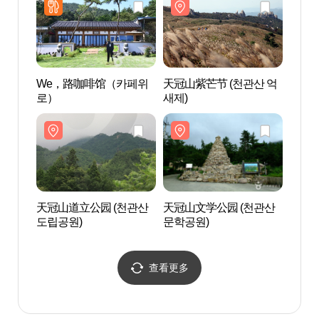
We，路咖啡馆（카페위
天冠山紫芒节 (천관산 억
栗浦海
로）
새제)
해수녹
天冠山道立公园 (천관산
天冠山文学公园 (천관산
天冠寺
도립공원)
문학공원)
흥)
查看更多