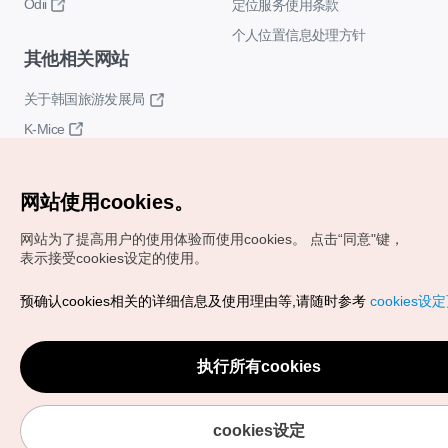
Odii
定位服务使用条款
个人位置信息处理方针
其他相关网站
关于韩国旅游发展局
K-Mice
网站使用cookies。
网站为了提高用户的使用体验而使用cookies。
点击“同意"键，
表示接受cookies设定的使用。
Copyrights (c) 韩国旅游发展局版权所有
预确认cookies相关的详细信息及使用理由等,请随时参考
cookies设
如有相关疑问或建议，欢迎来信。
VISITKOREA官方邮箱
chnsim@knto.or.kr
执行所有cookies
cookies设定