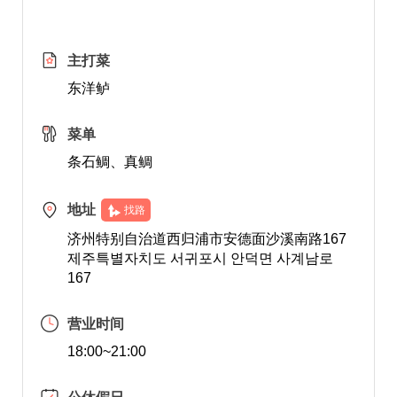
主打菜
东洋鲈
菜单
条石鲷、真鲷
地址
找路
济州特别自治道西归浦市安德面沙溪南路167
제주특별자치도 서귀포시 안덕면 사계남로
167
营业时间
18:00~21:00