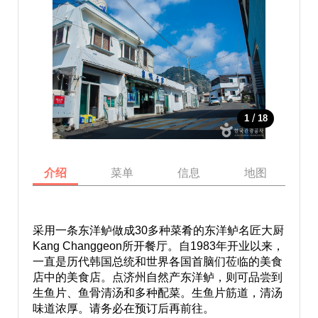
/
1
18
介绍
菜单
信息
地图
采用一条东洋鲈做成30多种菜肴的东洋鲈名匠大厨
Kang Changgeon所开餐厅。自1983年开业以来，
一直是历代韩国总统和世界各国首脑们莅临的美食
店中的美食店。点济州自然产东洋鲈，则可品尝到
生鱼片、鱼骨清汤和多种配菜。生鱼片筋道，清汤
味道浓厚。请务必在预订后再前往。