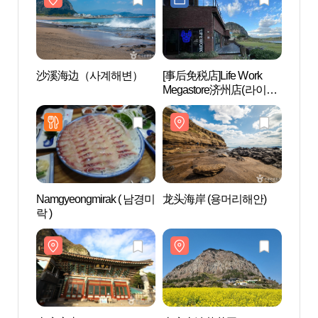
沙溪海边（사계해변）
[事后免税店]Life Work
沙溪
Megastore济州店(라이프
워크 메가스토어 제주점)
Namgyeongmirak ( 남경미
龙头海岸 (용머리해안)
山房窟
락 )