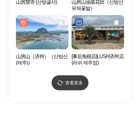
山房窟寺 (산방굴사)
山房山油菜花田（산방산
山房
유채꽃밭）
(제주
山房山（济州）（산방산
[事后免税店]LUSH济州店
济州
(제주)）
(러쉬 제주점)
주산
查看更多