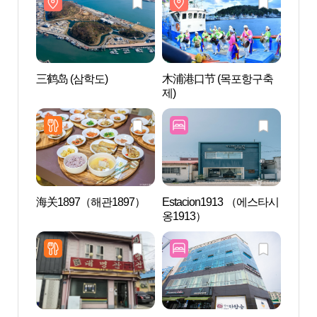
三鹤岛 (삼학도)
木浦港口节 (목포항구축
三鹤岛
제)
海关1897（해관1897）
Estacion1913 （에스타시
木浦大
옹1913）
대중음