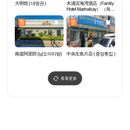
大明馆 ( 대명관 )
木浦滨海湾酒店（Family
木浦
Hotel Marinabay） （목포
画村(
마리나베이호텔）
당&시
南道阿里郎 (남도아리랑)
中央生鱼片店 ( 중앙횟집 )
露积峰
查看更多