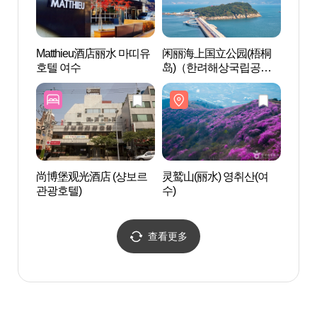
Matthieu酒店丽水 마띠유
闲丽海上国立公园(梧桐
闲丽
호텔 여수
岛)（한려해상국립공원
岛)
(오동도))
(오동도
尚博堡观光酒店 (샹보르
灵鹫山(丽水) 영취산(여
博览
관광호텔)
수)
해양
查看更多