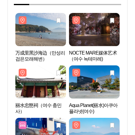
万成里黑沙海边（만성리
NOCTE MARE媒体艺术
万成
검은모래해변）
（여수 녹테마레)
검은
丽水忠愍祠（여수 충민
Aqua Planet(丽水)아쿠아
丽水
사）
플라넷(여수)
사）