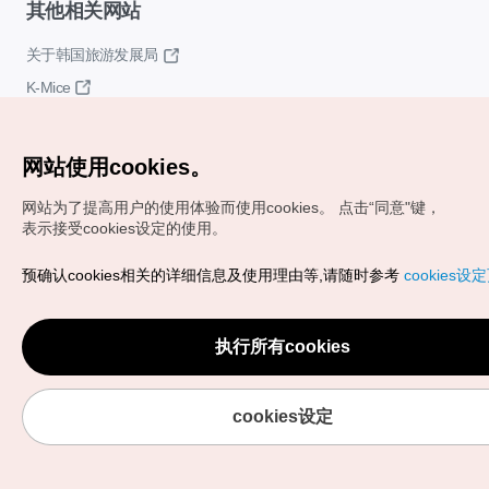
其他相关网站
关于韩国旅游发展局
K-Mice
网站使用cookies。
网站为了提高用户的使用体验而使用cookies。
点击“同意"键，
表示接受cookies设定的使用。
Copyrights (c) 韩国旅游发展局版权所有
预确认cookies相关的详细信息及使用理由等,请随时参考
cookies设
如有相关疑问或建议，欢迎来信。
VISITKOREA官方邮箱
chnsim@knto.or.kr
执行所有cookies
cookies设定