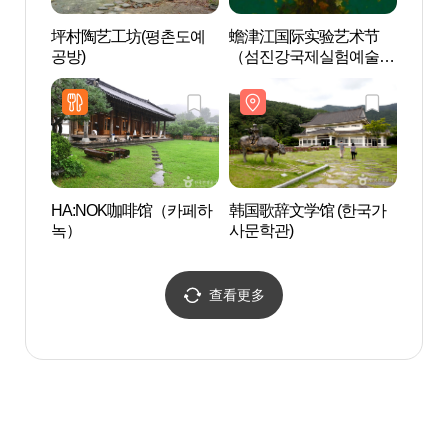
坪村陶艺工坊(평촌도예
蟾津江国际实验艺术节
环碧
공방)
（섬진강국제실험예술제
(SIEAF)）
HA:NOK咖啡馆（카페하
韩国歌辞文学馆 (한국가
潭阳郡
녹）
사문학관)
군 창
查看更多