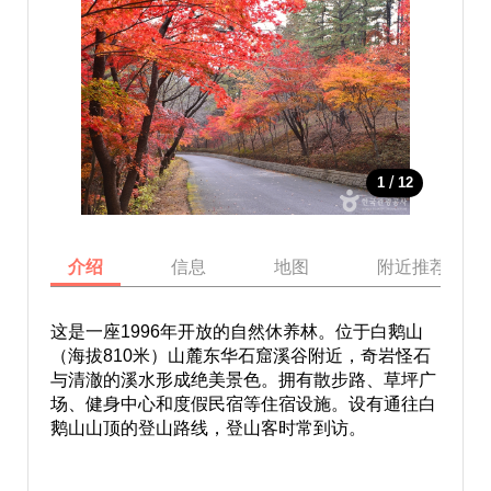
/
1
12
介绍
信息
地图
附近推荐景点
这是一座1996年开放的自然休养林。位于白鹅山
（海拔810米）山麓东华石窟溪谷附近，奇岩怪石
与清澈的溪水形成绝美景色。拥有散步路、草坪广
场、健身中心和度假民宿等住宿设施。设有通往白
鹅山山顶的登山路线，登山客时常到访。