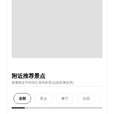
附近推荐景点
查看附近半径50公里內的景点(依距离排序)
全部
景点
餐厅
住宿
购物