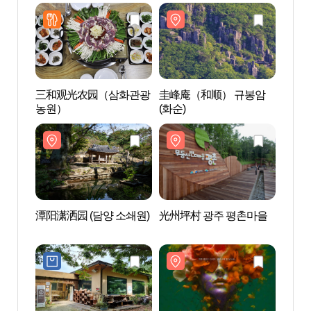
三和观光农园（삼화관광
圭峰庵（和顺） 규봉암
圭峰
농원）
(화순)
(화순)
潭阳潇洒园 (담양 소쇄원)
光州坪村 광주 평촌마을
光州坪