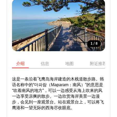
/
1
8
介绍
信息
地图
附近推荐景点
这是一条沿着飞鹰岛海岸建造的木栈道散步路。韩
语名称中的“마파람（Maparam：南风）”的意思是
“吹着南风的地方”，可以一边感受从海上吹来的风
一边享受凉爽的散步。一边欣赏海岸美景一边漫
步，会见到一座观景台。站在观景台上，可以将飞
鹰港和一望无际的西海尽收眼底。