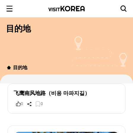
目的地
目的地
飞鹰南风地路（비응 마파지길）
0
0