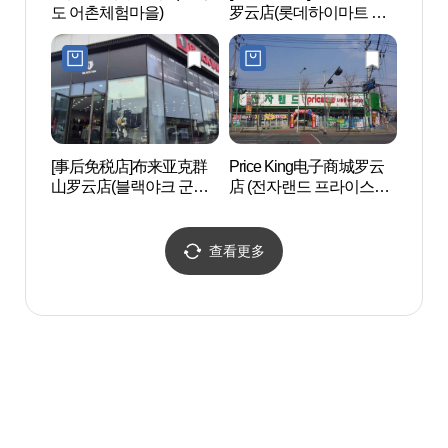
도 어촌체험마을)
罗云店(롯데하이마트 나
운점)
[事后免税店]布来亚克群
Price King电子商城罗云
群山
山罗云店(블랙야크 군산
店 (전자랜드 프라이스킹
津屋舍
나운점)
나운점)
식가옥
查看更多