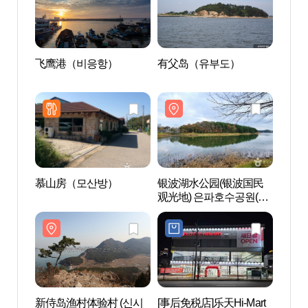
飞鹰港（비응항）
有父岛（유부도）
飞鹰
慕山房（모산방）
银波湖水公园(银波国民
银波
观光地) 은파호수공원(은
观光地
파국민관광지)
파국민
新侍岛渔村体验村 (신시
[事后免税店]乐天Hi-Mart
月明公