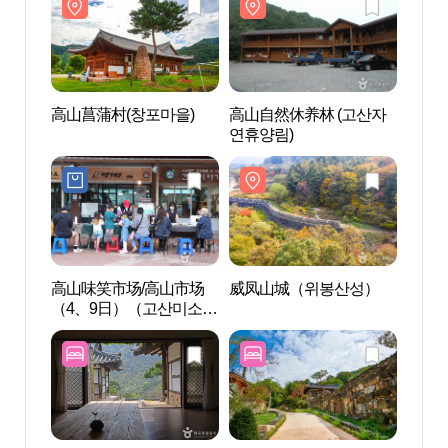
高山菖蒲村(창포마을)
高山自然休养林 (고산자
高山菖
연휴양림)
高山味笑市场/高山市场
威凤山城（위봉산성）
威凤
（4、9日）（고산미소시
장/고산시장 (4, 9일)）