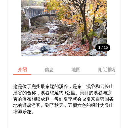
/
1
15
介绍
信息
地图
附近推荐景点
这是位于完州最东端的溪谷，是东上溪谷和云长山
溪谷的合称，溪谷绵延约9公里。美丽的溪谷与凉
爽的瀑布相映成趣，每到夏季就会吸引来自韩国各
地的避暑游客。到了秋天，五颜六色的枫叶为登山
增添乐趣。