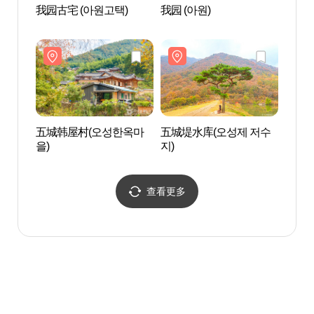
我园古宅 (아원고택)
我园 (아원)
五城堤
지)
五城韩屋村(오성한옥마
五城堤水库(오성제 저수
云日岩
을)
지)
암 반
查看更多